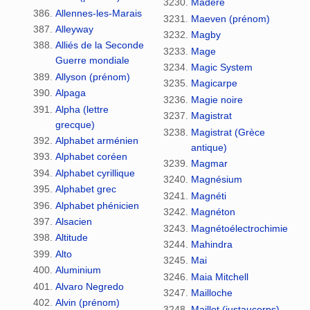
Madère
Allennes-les-Marais
Maeven (prénom)
Alleyway
Magby
Alliés de la Seconde
Mage
Guerre mondiale
Magic System
Allyson (prénom)
Magicarpe
Alpaga
Magie noire
Alpha (lettre
Magistrat
grecque)
Magistrat (Grèce
Alphabet arménien
antique)
Alphabet coréen
Magmar
Alphabet cyrillique
Magnésium
Alphabet grec
Magnéti
Alphabet phénicien
Magnéton
Alsacien
Magnétoélectrochimie
Altitude
Mahindra
Alto
Mai
Aluminium
Maia Mitchell
Alvaro Negredo
Mailloche
Alvin (prénom)
Maillot (justaucorps)