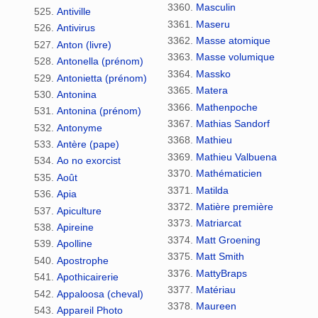
Masculin
Antiville
Maseru
Antivirus
Masse atomique
Anton (livre)
Masse volumique
Antonella (prénom)
Massko
Antonietta (prénom)
Matera
Antonina
Mathenpoche
Antonina (prénom)
Mathias Sandorf
Antonyme
Mathieu
Antère (pape)
Mathieu Valbuena
Ao no exorcist
Mathématicien
Août
Matilda
Apia
Matière première
Apiculture
Matriarcat
Apireine
Matt Groening
Apolline
Matt Smith
Apostrophe
MattyBraps
Apothicairerie
Matériau
Appaloosa (cheval)
Maureen
Appareil Photo