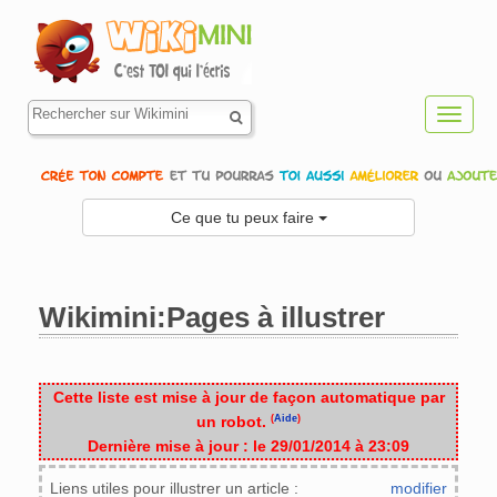
Toggl
navig
Ce que tu peux faire
Wikimini:Pages à illustrer
Aller à :
navigation
,
rechercher
Cette liste est mise à jour de façon automatique par
(
Aide
)
un robot.
Dernière mise à jour : le 29/01/2014 à 23:09
Liens utiles pour illustrer un article :
modifier