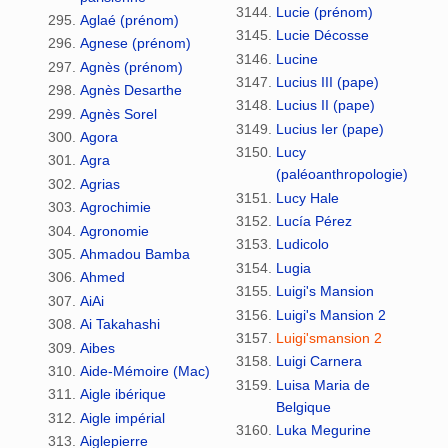
Lucie (prénom)
Aglaé (prénom)
Lucie Décosse
Agnese (prénom)
Lucine
Agnès (prénom)
Lucius III (pape)
Agnès Desarthe
Lucius II (pape)
Agnès Sorel
Lucius Ier (pape)
Agora
Lucy
Agra
(paléoanthropologie)
Agrias
Lucy Hale
Agrochimie
Lucía Pérez
Agronomie
Ludicolo
Ahmadou Bamba
Lugia
Ahmed
Luigi's Mansion
AiAi
Luigi's Mansion 2
Ai Takahashi
Luigi'smansion 2
Aibes
Luigi Carnera
Aide-Mémoire (Mac)
Luisa Maria de
Aigle ibérique
Belgique
Aigle impérial
Luka Megurine
Aiglepierre