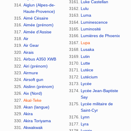
Luke Castellan
Aiglun (Alpes-de-
Lulu
Haute-Provence)
Luma
Aimé Césaire
Luminescence
Aimée (prénom)
Luminosité
Aimée d'Assise
Lumières de Phoenix
Air
Lupa
Air Gear
Lusaka
Airais
Lutin
Airbus A350 XWB
Lutte
Airi (prénom)
Lutèce
Airmure
Lutécium
Airsoft gun
Lycée
Aislinn (prénom)
Lycée Jean-Baptiste
Aix (Nord)
Say
Akal-Teke
Lycée militaire de
Akan (langue)
Saint-Cyr
Akira
Lynn
Akira Toriyama
Lyra
Akwakwak
Lyzzie