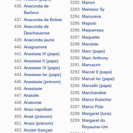
Manon
Anaconda de
Mansour Sy
Barbour
Manureva
Anaconda de Bolivie
Maputo
Anaconda de
Maquereau
Deschauense
Maquette
Anaconda jaune
Maraiste
Anagramme
Marc (pape)
Anastase III (pape)
Marc Anthony
Anastase II (pape)
Marcacrin
Anastase IV (pape)
Marcel II (pape)
Anastase Ier (pape)
Marcel Ier (pape)
Anastasia (prénom)
Marcelin (pape)
Anastasie
Marchandise
Anatolie
Marco Kutscher
Anatomie
Marco Polo
Anax napolitain
Margaret (lune)
Anaé (prénom)
Margaret du
Anaïs (prénom)
Royaume-Uni
Ancien français