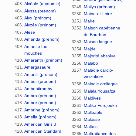
Alvéole (anatomie)
Mailys (prénom)
Alyssa (prénom)
Maine-et-Loire
Alyx (prénom)
Maire
Alyzée (prénom)
Maison capétienne
Alèse
de Bourbon
Amanda (prénom)
Maison longue
Amanite tue-
Majde
mouches
Majorité absolue
Amaranth (prénom)
Malabo
Amargasaure
Maladie cardio-
Amarilli (prénom)
vasculaire
Amber (prénom)
Maladie cœliaque
Ambohitromby
Malala Yousafzai
Ambra (prénom)
Maldives
Ambre (prénom)
Malika Ferdjoukh
Ambrine (prénom)
Malléable
Amelia (prénom)
Malosse
American Girls 3
Maltais
American Standard
Maltraitance des