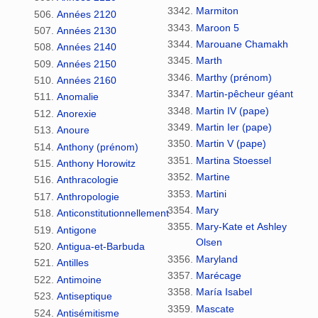
Marmiton
Années 2120
Maroon 5
Années 2130
Marouane Chamakh
Années 2140
Marth
Années 2150
Marthy (prénom)
Années 2160
Martin-pêcheur géant
Anomalie
Martin IV (pape)
Anorexie
Martin Ier (pape)
Anoure
Martin V (pape)
Anthony (prénom)
Martina Stoessel
Anthony Horowitz
Martine
Anthracologie
Martini
Anthropologie
Mary
Anticonstitutionnellement
Mary-Kate et Ashley
Antigone
Olsen
Antigua-et-Barbuda
Maryland
Antilles
Marécage
Antimoine
María Isabel
Antiseptique
Mascate
Antisémitisme