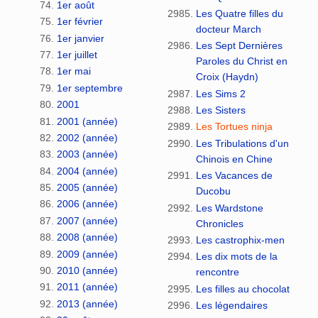
1er août
Les Quatre filles du
1er février
docteur March
1er janvier
Les Sept Dernières
1er juillet
Paroles du Christ en
1er mai
Croix (Haydn)
1er septembre
Les Sims 2
2001
Les Sisters
2001 (année)
Les Tortues ninja
2002 (année)
Les Tribulations d'un
2003 (année)
Chinois en Chine
2004 (année)
Les Vacances de
2005 (année)
Ducobu
2006 (année)
Les Wardstone
2007 (année)
Chronicles
2008 (année)
Les castrophix-men
2009 (année)
Les dix mots de la
2010 (année)
rencontre
2011 (année)
Les filles au chocolat
2013 (année)
Les légendaires