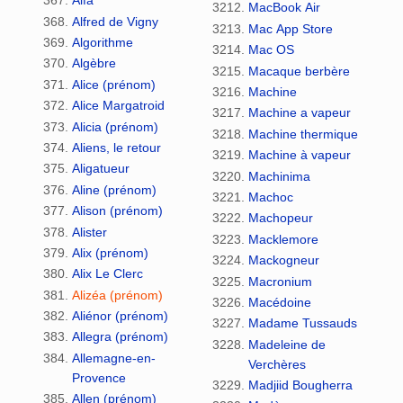
Alfa
MacBook Air
Alfred de Vigny
Mac App Store
Algorithme
Mac OS
Algèbre
Macaque berbère
Alice (prénom)
Machine
Alice Margatroid
Machine a vapeur
Alicia (prénom)
Machine thermique
Aliens, le retour
Machine à vapeur
Aligatueur
Machinima
Aline (prénom)
Machoc
Alison (prénom)
Machopeur
Alister
Macklemore
Alix (prénom)
Mackogneur
Alix Le Clerc
Macronium
Alizéa (prénom)
Macédoine
Aliénor (prénom)
Madame Tussauds
Allegra (prénom)
Madeleine de
Allemagne-en-
Verchères
Provence
Madjiid Bougherra
Allen (prénom)