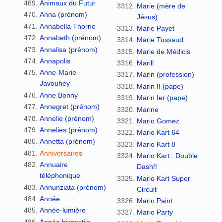
Animaux du Futur
Marie (mère de
Anna (prénom)
Jésus)
Annabella Thorne
Marie Payet
Annabeth (prénom)
Marie Tussaud
Annalisa (prénom)
Marie de Médicis
Annapolis
Marill
Anne-Marie
Marin (profession)
Javouhey
Marin II (pape)
Anne Bonny
Marin Ier (pape)
Annegret (prénom)
Marine
Annelie (prénom)
Mario Gomez
Annelies (prénom)
Mario Kart 64
Annetta (prénom)
Mario Kart 8
Anniversaires
Mario Kart : Double
Annuaire
Dash!!
téléphonique
Mario Kart Super
Annunziata (prénom)
Circuit
Année
Mario Paint
Année-lumière
Mario Party
Année bissextile