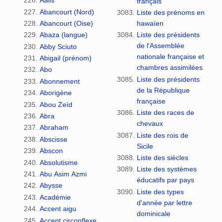
Aalis
français
Abancourt (Nord)
Liste des prénoms en
Abancourt (Oise)
hawaïen
Abaza (langue)
Liste des présidents
de l'Assemblée
Abby Sciuto
nationale française et
Abigail (prénom)
chambres assimilées
Abo
Liste des présidents
Abonnement
de la République
Aborigène
française
Abou Zeïd
Liste des races de
Abra
chevaux
Abraham
Liste des rois de
Abscisse
Sicile
Abscon
Liste des siècles
Absolutisme
Liste des systèmes
Abu Asim Azmi
éducatifs par pays
Abysse
Liste des types
Académie
d'année par lettre
Accent aigu
dominicale
Accent circonflexe