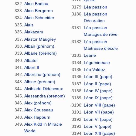
Alain Badiou
Léa passion
Alain Bergeron
Léa passion
Alain Schneider
Décoration
Alais
Léa passion
Alakazam
Mariages de rêve
Alastor Maugrey
Léa passion
Alban (prénom)
Maîtresse d'école
Albane (prénom)
Léane
Albator
Légumineuse
Albert II
Léo Valdez
Albertine (prénom)
Léon III (pape)
Albine (prénom)
Léon II (pape)
Alcibiade Didascaux
Léon IV (pape)
Alessandra (prénom)
Léon IX (pape)
Alex (prénom)
Léon VIII (pape)
Alex Cousseau
Léon VII (pape)
Alex Hepburn
Léon VI (pape)
Alex Kidd in Miracle
Léon V (pape)
World
Léon XIII (pape)