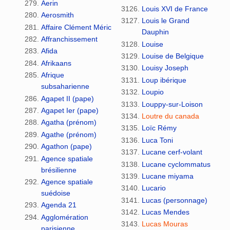
Aerin
Louis XVI de France
Aerosmith
Louis le Grand
Affaire Clément Méric
Dauphin
Affranchissement
Louise
Afida
Louise de Belgique
Afrikaans
Louisy Joseph
Afrique
Loup ibérique
subsaharienne
Loupio
Agapet II (pape)
Louppy-sur-Loison
Agapet Ier (pape)
Loutre du canada
Agatha (prénom)
Loïc Rémy
Agathe (prénom)
Luca Toni
Agathon (pape)
Lucane cerf-volant
Agence spatiale
Lucane cyclommatus
brésilienne
Lucane miyama
Agence spatiale
Lucario
suédoise
Lucas (personnage)
Agenda 21
Lucas Mendes
Agglomération
Lucas Mouras
parisienne