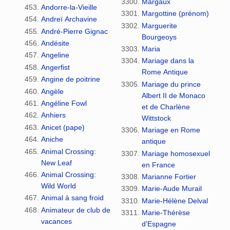
Margaux
Andorre-la-Vieille
Margottine (prénom)
Andreï Archavine
Marguerite
André-Pierre Gignac
Bourgeoys
Andésite
Maria
Angeline
Mariage dans la
Angerfist
Rome Antique
Angine de poitrine
Mariage du prince
Angèle
Albert II de Monaco
Angéline Fowl
et de Charlène
Anhiers
Wittstock
Anicet (pape)
Mariage en Rome
Aniche
antique
Animal Crossing:
Mariage homosexuel
New Leaf
en France
Animal Crossing:
Marianne Fortier
Wild World
Marie-Aude Murail
Animal à sang froid
Marie-Hélène Delval
Animateur de club de
Marie-Thérèse
vacances
d'Espagne