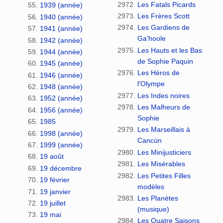
Les Fatals Picards
1939 (année)
Les Frères Scott
1940 (année)
Les Gardiens de
1941 (année)
Ga'hoole
1942 (année)
Les Hauts et les Bas
1944 (année)
de Sophie Paquin
1945 (année)
Les Héros de
1946 (année)
l'Olympe
1948 (année)
Les Indes noires
1952 (année)
Les Malheurs de
1956 (année)
Sophie
1985
Les Marseillais à
1998 (année)
Cancún
1999 (année)
Les Minijusticiers
19 août
Les Misérables
19 décembre
Les Petites Filles
19 février
modèles
19 janvier
Les Planètes
19 juillet
(musique)
19 mai
Les Quatre Saisons