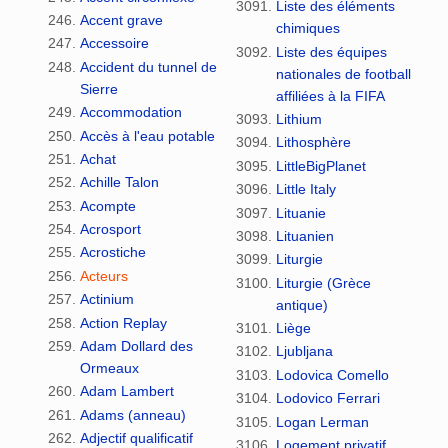
Liste des éléments
Accent grave
chimiques
Accessoire
Liste des équipes
Accident du tunnel de
nationales de football
Sierre
affiliées à la FIFA
Accommodation
Lithium
Accès à l'eau potable
Lithosphère
Achat
LittleBigPlanet
Achille Talon
Little Italy
Acompte
Lituanie
Acrosport
Lituanien
Acrostiche
Liturgie
Acteurs
Liturgie (Grèce
Actinium
antique)
Action Replay
Liège
Adam Dollard des
Ljubljana
Ormeaux
Lodovica Comello
Adam Lambert
Lodovico Ferrari
Adams (anneau)
Logan Lerman
Adjectif qualificatif
Logement privatif