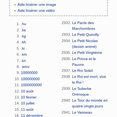
Aide:Insérer une image
Aide:Insérer une vidéo
Le Pacte des
.hu
Marchombres
.ke
Le Petit-Quevilly
.kg
Le Petit Nicolas
.kh
(dessin animé)
.ki
Le Petit Vingtième
.km
Le Prince et le
.kn
Pauvre
.wmv
Le Roi Soleil
10000000
Le Roi est mort, vive
100000000
le Roi !
1000000000
Le Suberbe
10 août
Orénoque
10 février
Le Tour du monde en
10 juillet
quatre-vingts jours
11 août
Le Vaisseau
11 décembre