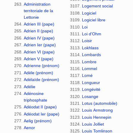
Administration
Logement social
territoriale de la
Logiciel
Lettonie
Logiciel libre
Adrien III (pape)
Loi
Adrien II (pape)
Loi d'Ohm
Adrien IV (pape)
Loisir
Adrien Ier (pape)
Lokhlass
Adrien VI (pape)
Lombards
Adrien V (pape)
Lombre
Adrienne (prénom)
Lommel
Adèle (prénom)
Lomé
Adélaïde (prénom)
Longueur
Adélie
Longévité
Adénosine
Losange
triphosphate
Lotus (automobile)
Adéodat II (pape)
Louis Armstrong
Adéodat Ier (pape)
Louis Hennepin
Aelig (prénom)
Louis Jolliet
Aenor
Louis Tomlinson