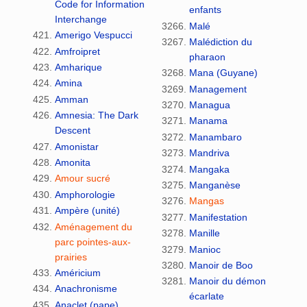
Code for Information
enfants
Interchange
Malé
Amerigo Vespucci
Malédiction du
Amfroipret
pharaon
Amharique
Mana (Guyane)
Amina
Management
Amman
Managua
Amnesia: The Dark
Manama
Descent
Manambaro
Amonistar
Mandriva
Amonita
Mangaka
Amour sucré
Manganèse
Amphorologie
Mangas
Ampère (unité)
Manifestation
Aménagement du
Manille
parc pointes-aux-
Manioc
prairies
Manoir de Boo
Américium
Manoir du démon
Anachronisme
écarlate
Anaclet (pape)