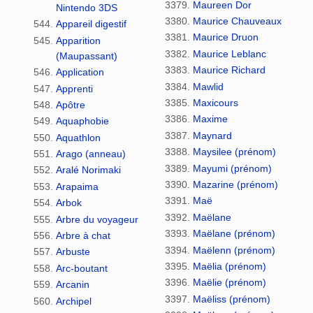
Maureen Dor
Nintendo 3DS
Maurice Chauveaux
Appareil digestif
Maurice Druon
Apparition
Maurice Leblanc
(Maupassant)
Maurice Richard
Application
Mawlid
Apprenti
Maxicours
Apôtre
Maxime
Aquaphobie
Maynard
Aquathlon
Maysilee (prénom)
Arago (anneau)
Mayumi (prénom)
Aralé Norimaki
Mazarine (prénom)
Arapaima
Maë
Arbok
Maëlane
Arbre du voyageur
Maëlane (prénom)
Arbre à chat
Maëlenn (prénom)
Arbuste
Maëlia (prénom)
Arc-boutant
Maëlie (prénom)
Arcanin
Maëliss (prénom)
Archipel