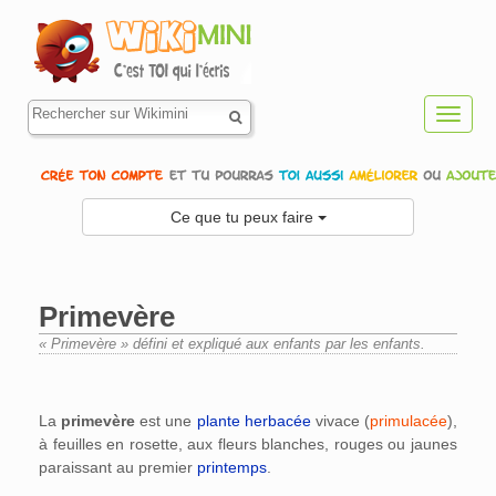
Toggl
navig
Ce que tu peux faire
Primevère
« Primevère » défini et expliqué aux enfants par les enfants.
Aller à :
navigation
,
rechercher
La
primevère
est une
plante
herbacée
vivace (
primulacée
),
à feuilles en rosette, aux fleurs blanches, rouges ou jaunes
paraissant au premier
printemps
.