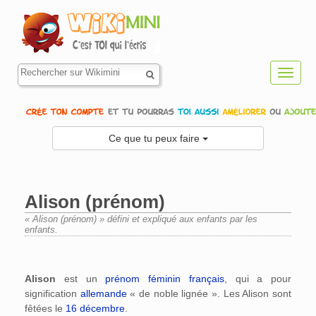
Toggl
navig
Ce que tu peux faire
Alison (prénom)
« Alison (prénom) » défini et expliqué aux enfants par les
enfants.
Aller à :
navigation
,
rechercher
Alison
est un
prénom
féminin
français
, qui a pour
signification
allemande
« de noble lignée ». Les Alison sont
fêtées le
16 décembre
.