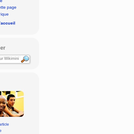
le
ette page
rique
’accueil
er
rticle
e