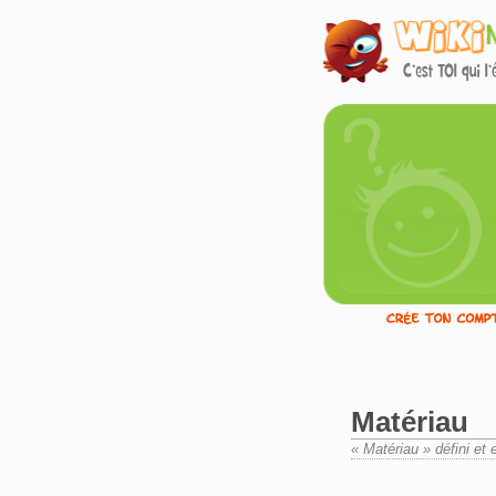
Matériau
« Matériau » défini et 
Aller à :
navigation
,