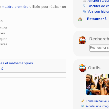
Afficher l’artic
Discuter de c
e
matière première
utilisée pour réaliser un
Voir son histo
Retourner à l
en
iques
ales
Recherch
iques
sites
ces et mathématiques
Outils
nté
Écrire un nouvel a
Ajouter une imag