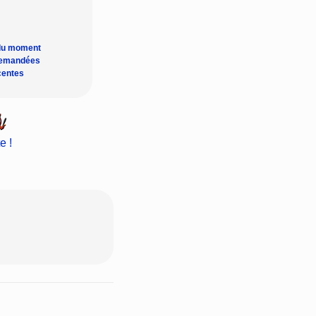
du moment
demandées
centes
e !