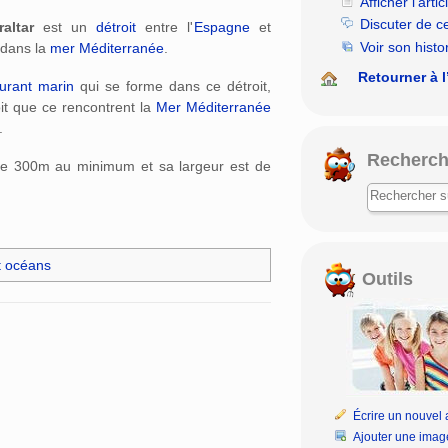
Afficher l’artic
Discuter de c
altar
est un
détroit
entre l'
Espagne
et
Voir son histo
é dans la
mer Méditerranée
.
Retourner à l
urant marin
qui se forme dans ce détroit,
oit que ce rencontrent la
Mer Méditerranée
.
Recherch
de 300m au minimum et sa largeur est de
t océans
Outils
Écrire un nouvel a
Ajouter une imag