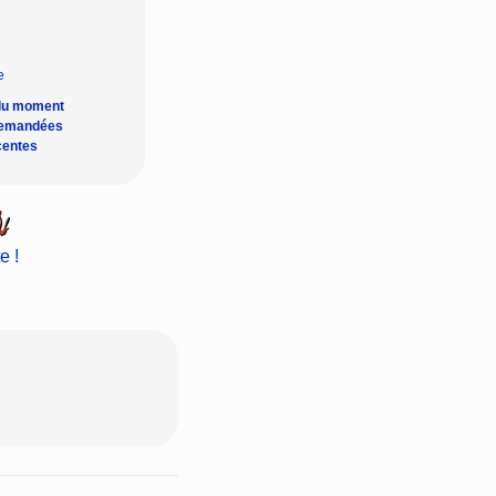
du moment
demandées
centes
e !