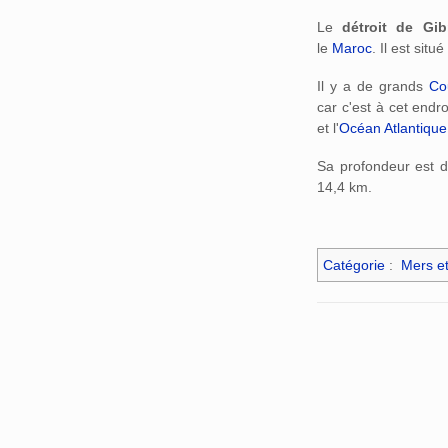
Le
détroit de Gibr
le
Maroc
. Il est situ
Il y a de grands
Co
car c'est à cet endr
et l'
Océan Atlantique
Sa profondeur est 
14,4 km.
Catégorie
:
Mers e