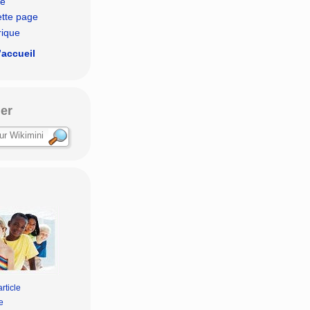
le
ette page
rique
’accueil
er
rticle
e