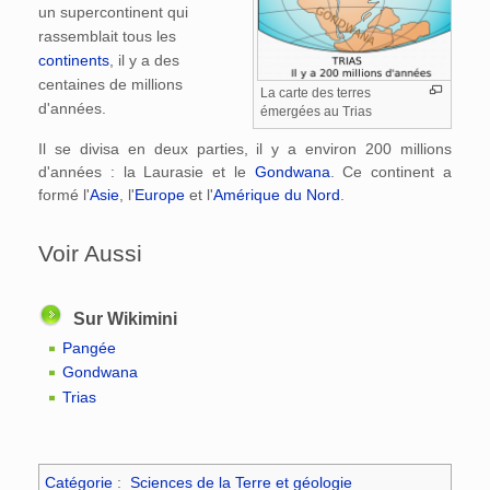
un supercontinent qui
rassemblait tous les
continents
, il y a des
centaines de millions
La carte des terres
d'années.
émergées au Trias
Il se divisa en deux parties, il y a environ 200 millions
d'années : la Laurasie et le
Gondwana
. Ce continent a
formé l'
Asie
, l'
Europe
et l'
Amérique du Nord
.
Voir Aussi
Sur Wikimini
Pangée
Gondwana
Trias
Catégorie
:
Sciences de la Terre et géologie