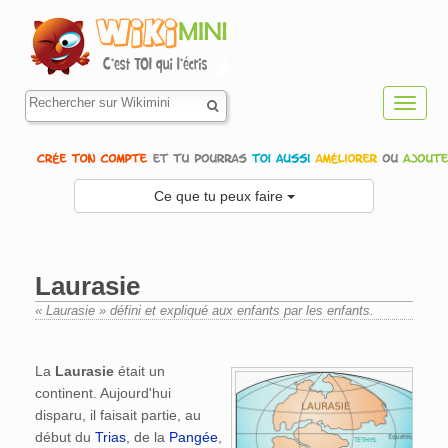
Toggl
navig
Ce que tu peux faire
Laurasie
« Laurasie » défini et expliqué aux enfants par les enfants.
Aller à :
navigation
,
rechercher
La
Laurasie
était un
continent. Aujourd'hui
disparu, il faisait partie, au
début du
Trias
, de la
Pangée
,