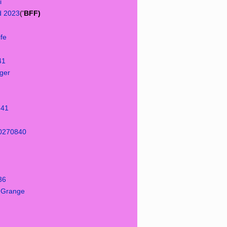
i
nd 2023
('
BFF)
ife
41
ger
u41
e0270840
36
 Grange