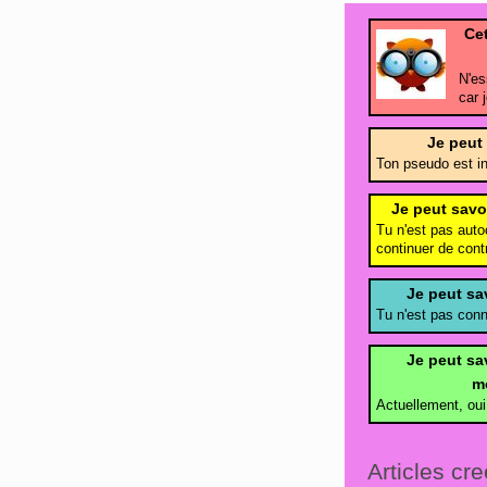
Cet
N'es
car 
Je peut
Ton pseudo est i
Je peut savo
Tu n'est pas autoc
continuer de cont
Je peut sa
Tu n'est pas con
Je peut sav
m
Actuellement, oui
Articles cre