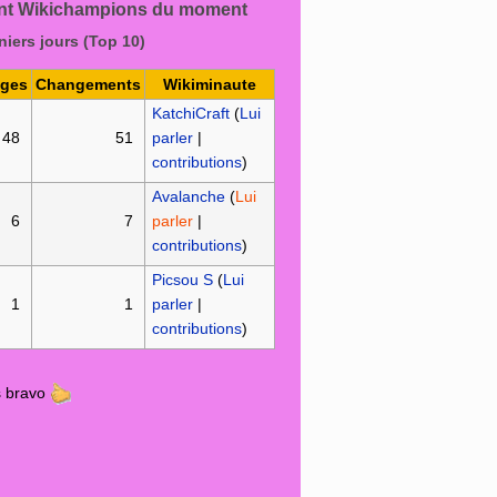
nt Wikichampions du moment
niers jours (Top 10)
ages
Changements
Wikiminaute
KatchiCraft
(
Lui
48
51
parler
|
contributions
)
Avalanche
(
Lui
6
7
parler
|
contributions
)
Picsou S
(
Lui
1
1
parler
|
contributions
)
ts bravo