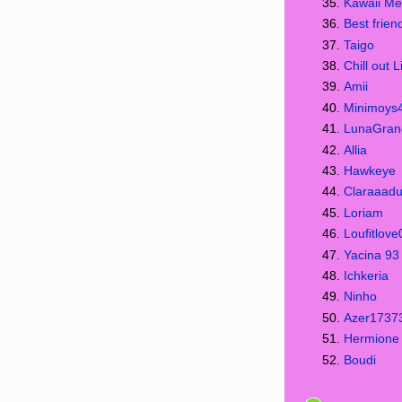
Kawaii Me
Best frie
Taigo
Chill out L
Amii
Minimoys
LunaGran
Allia
Hawkeye
Claraaad
Loriam
Loufitlov
Yacina 93
Ichkeria
Ninho
Azer1737
Hermione
Boudi