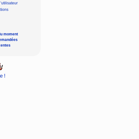
’utilisateur
tions
du moment
demandées
centes
e !