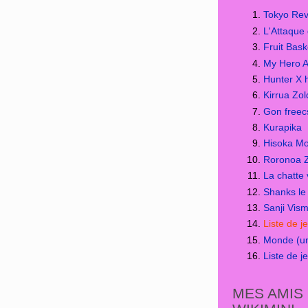
Tokyo Re
L'Attaque 
Fruit Bask
My Hero 
Hunter X 
Kirrua Zol
Gon freec
Kurapika
Hisoka M
Roronoa 
La chatte
Shanks le
Sanji Vis
Liste de 
Monde (un
Liste de j
MES AMIS