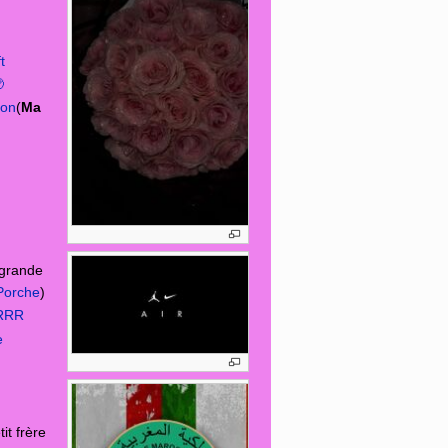
t

ion
(
Ma
(grande
Porche
)
RRRR
e
tit frère