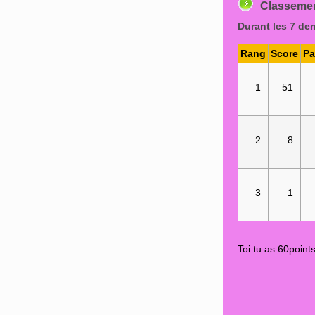
Classeme
Durant les 7 der
Rang
Score
P
1
51
2
8
3
1
Toi tu as 60poin