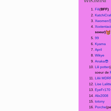
WIKIMINI
Fili
(
BFF)
KatchiCraf
Xwomen
Xxxtentac
soeur)
99
Kyama
April
Wikye
Anaka😎
Lili potter
soeur de
Liliii MD
Lise Lalitt
EyeFr170
Alix2008
totony
Porche
(pe