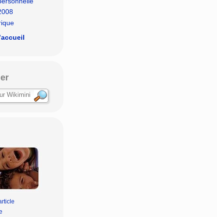
personnelle
.2008
rique
’accueil
er
rticle
e