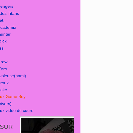
vengers
des Titans
et.
Academia
hunter
dick
ss
orow
Zoro
 voleuse(nami)
 roux
moke
jeux Game Boy
ivers)
eux vidéo de cours
 SUR