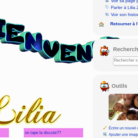
Voir sa page 
Parler à Lilia
Voir son histo
Retourner à l
Recherch
Outils
Écrire un nouvel a
on tape la discute??
Ajouter une imag