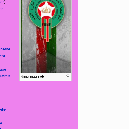
ter
)
er
 beste
best
euse
switch
dima maghreb
sket
re