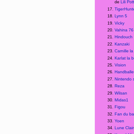
de
Lili Pot
TigerHunt
Lynn 5
Vicky
Vahina 76
Hindouch
Kanzaki
Camille la
Karlat la 
Vision
Handball
Nintendo 
Reza
Wilsan
Midas1
Figou
Fan du ba
Yoen
Lune Clai