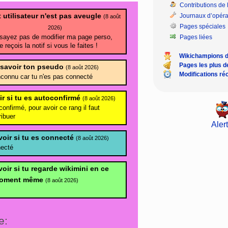
Contributions de l
 utilisateur n'est pas aveugle
Journaux d’opéra
(8 août
Pages spéciales
2026)
sayez pas de modifier ma page perso,
Pages liées
je reçois la notif si vous le faites !
Wikichampions 
Pages les plus 
 savoir ton pseudo
(8 août 2026)
Modifications ré
nconnu car tu n'es pas connecté
ir si tu es autoconfirmé
(8 août 2026)
onfirmé, pour avoir ce rang il faut
ribuer
Alert
voir si tu es connecté
(8 août 2026)
necté
oir si tu regarde wikimini en ce
oment même
(8 août 2026)
e: