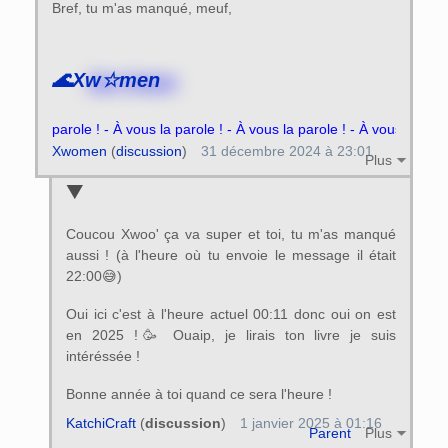
Bref, tu m'as manqué, meuf,
🌊
Xw☆men
- À vous la parole ! - À vous la parole ! - À vous la parole ! - À 
Xwomen
(
discussion
)
31 décembre 2024 à 23:01
Plus
Coucou Xwoo' ça va super et toi, tu m'as manqué
aussi ! (à l'heure où tu envoie le message il était
22:00😅)
Oui ici c'est à l'heure actuel 00:11 donc oui on est
en 2025 !🥳 Ouaip, je lirais ton livre je suis
intéréssée !
Bonne année à toi quand ce sera l'heure !
KatchiCraft
(
discussion
)
1 janvier 2025 à 01:16
Parent
Plus