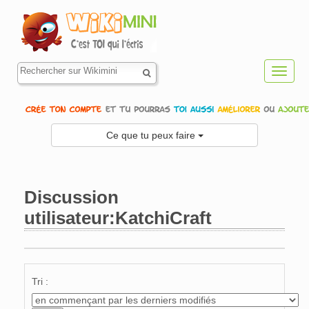
Toggl
navig
Ce que tu peux faire
Discussion
utilisateur:KatchiCraft
Aller à :
navigation
,
rechercher
Tri :