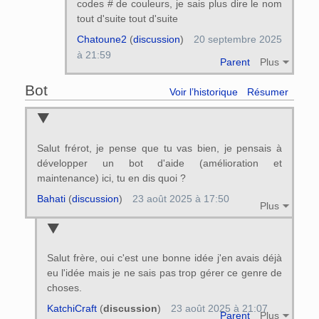
codes # de couleurs, je sais plus dire le nom
tout d'suite tout d'suite
Chatoune2
(
discussion
)
20 septembre 2025
à 21:59
Parent
Plus
Bot
Voir l’historique
Résumer
Salut frérot, je pense que tu vas bien, je pensais à
développer un bot d'aide (amélioration et
maintenance) ici, tu en dis quoi ?
Bahati
(
discussion
)
23 août 2025 à 17:50
Plus
Salut frère, oui c'est une bonne idée j'en avais déjà
eu l'idée mais je ne sais pas trop gérer ce genre de
choses.
KatchiCraft
(
discussion
)
23 août 2025 à 21:07
Parent
Plus