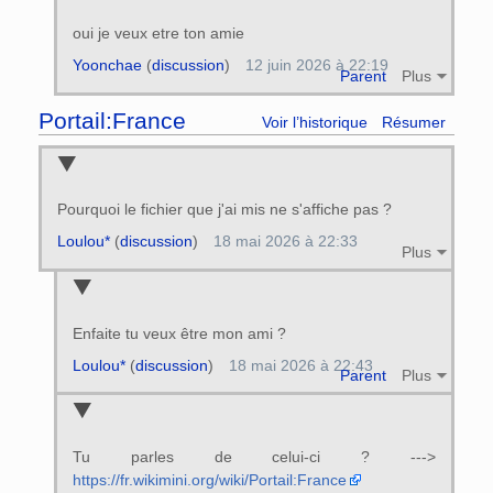
oui je veux etre ton amie
Yoonchae
(
discussion
)
12 juin 2026 à 22:19
Parent
Plus
Portail:France
Voir l’historique
Résumer
Pourquoi le fichier que j'ai mis ne s'affiche pas ?
Loulou*
(
discussion
)
18 mai 2026 à 22:33
Plus
Enfaite tu veux être mon ami ?
Loulou*
(
discussion
)
18 mai 2026 à 22:43
Parent
Plus
Tu parles de celui-ci ? --->
https://fr.wikimini.org/wiki/Portail:France