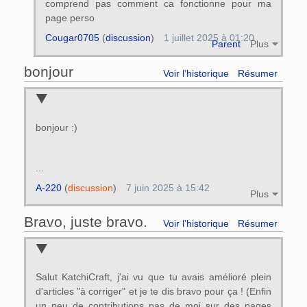
comprend pas comment ca fonctionne pour ma
page perso
Cougar0705
(
discussion
)
1 juillet 2025 à 01:20
Parent
Plus
bonjour
Voir l’historique
Résumer
bonjour :)
...
A-220
(
discussion
)
7 juin 2025 à 15:42
Plus
Bravo, juste bravo.
Voir l’historique
Résumer
Salut KatchiCraft, j'ai vu que tu avais amélioré plein
d'articles "à corriger" et je te dis bravo pour ça ! (Enfin
un peu de contributions pas de moi sur des pages