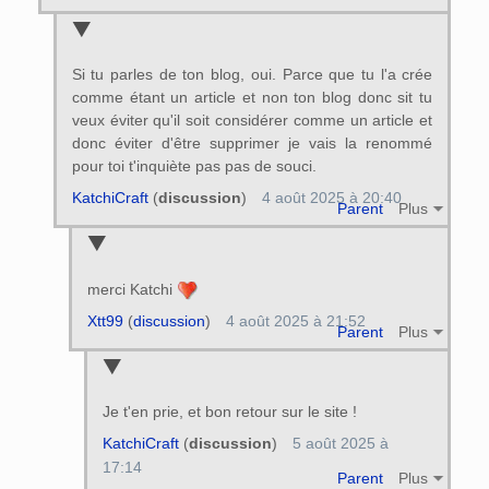
Si tu parles de ton blog, oui. Parce que tu l'a crée
comme étant un article et non ton blog donc sit tu
veux éviter qu'il soit considérer comme un article et
donc éviter d'être supprimer je vais la renommé
pour toi t'inquiète pas pas de souci.
KatchiCraft
(
discussion
)
4 août 2025 à 20:40
Parent
Plus
merci Katchi
Xtt99
(
discussion
)
4 août 2025 à 21:52
Parent
Plus
Je t'en prie, et bon retour sur le site !
KatchiCraft
(
discussion
)
5 août 2025 à
17:14
Parent
Plus