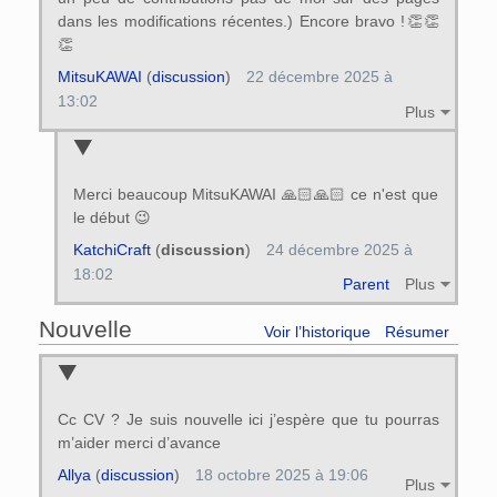
dans les modifications récentes.) Encore bravo !👏👏
👏
MitsuKAWAI
(
discussion
)
22 décembre 2025 à
13:02
Plus
Merci beaucoup MitsuKAWAI 🙏🏻🙏🏻 ce n'est que
le début 😉
KatchiCraft
(
discussion
)
24 décembre 2025 à
18:02
Parent
Plus
Nouvelle
Voir l’historique
Résumer
Cc CV ? Je suis nouvelle ici j’espère que tu pourras
m’aider merci d’avance
Allya
(
discussion
)
18 octobre 2025 à 19:06
Plus