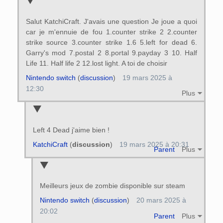
Salut KatchiCraft. J'avais une question Je joue a quoi
car je m'ennuie de fou 1.counter strike 2 2.counter
strike source 3.counter strike 1.6 5.left for dead 6.
Garry's mod 7.postal 2 8.portal 9.payday 3 10. Half
Life 11. Half life 2 12.lost light. A toi de choisir
Nintendo switch
(
discussion
)
19 mars 2025 à
12:30
Plus
Left 4 Dead j'aime bien !
KatchiCraft
(
discussion
)
19 mars 2025 à 20:31
Parent
Plus
Meilleurs jeux de zombie disponible sur steam
Nintendo switch
(
discussion
)
20 mars 2025 à
20:02
Parent
Plus