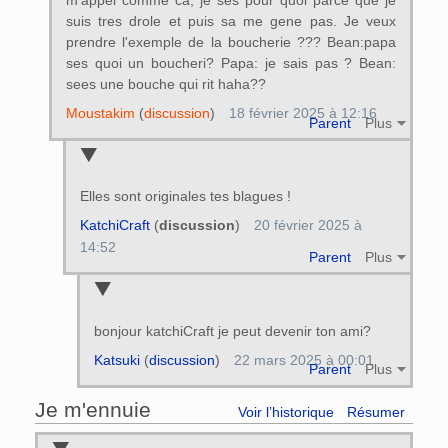
m'appel comme ca, je ses pour quoi parce que je
suis tres drole et puis sa me gene pas. Je veux
prendre l'exemple de la boucherie ??? Bean:papa
ses quoi un boucheri? Papa: je sais pas ? Bean:
sees une bouche qui rit haha??
Moustakim
(
discussion
)
18 février 2025 à 12:16
Parent
Plus
Elles sont originales tes blagues !
KatchiCraft
(
discussion
)
20 février 2025 à
14:52
Parent
Plus
bonjour katchiCraft je peut devenir ton ami?
Katsuki
(
discussion
)
22 mars 2025 à 00:01
Parent
Plus
Je m'ennuie
Voir l’historique
Résumer