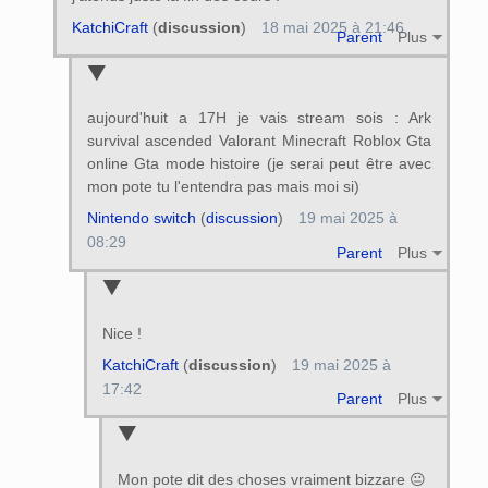
KatchiCraft
(
discussion
)
18 mai 2025 à 21:46
Parent
Plus
aujourd'huit a 17H je vais stream sois : Ark
survival ascended Valorant Minecraft Roblox Gta
online Gta mode histoire (je serai peut être avec
mon pote tu l'entendra pas mais moi si)
Nintendo switch
(
discussion
)
19 mai 2025 à
08:29
Parent
Plus
Nice !
KatchiCraft
(
discussion
)
19 mai 2025 à
17:42
Parent
Plus
Mon pote dit des choses vraiment bizzare 😐