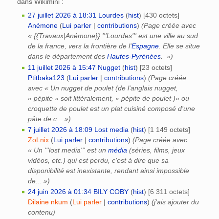
dans Wikimini :
27 juillet 2026 à 18:31
‎
Lourdes
(
hist
)
‎
[430 octets]
Anémone
(
Lui parler
|
contributions
)
(Page créée avec
« {{Travaux|Anémone}} '''Lourdes''' est une ville au sud
de la france, vers la frontière de l'
Espagne
. Elle se situe
dans le département des
Hautes-Pyrénées
. »)
11 juillet 2026 à 15:47
‎
Nugget
(
hist
)
‎
[23 octets]
Ptitbaka123
(
Lui parler
|
contributions
)
(Page créée
avec « Un nugget de poulet (de l'anglais nugget,
« pépite » soit littéralement, « pépite de poulet )» ou
croquette de poulet est un plat cuisiné composé d'une
pâte de c... »)
7 juillet 2026 à 18:09
‎
Lost media
(
hist
)
‎
[1 149 octets]
ZoLnix
(
Lui parler
|
contributions
)
(Page créée avec
« Un '''lost media''' est un
média
(séries, films, jeux
vidéos, etc.) qui est perdu, c'est à dire que sa
disponibilité est inexistante, rendant ainsi impossible
de... »)
24 juin 2026 à 01:34
‎
BILY COBY
(
hist
)
‎
[6 311 octets]
Dilaine nkum
(
Lui parler
|
contributions
)
(j'ais ajouter du
contenu)