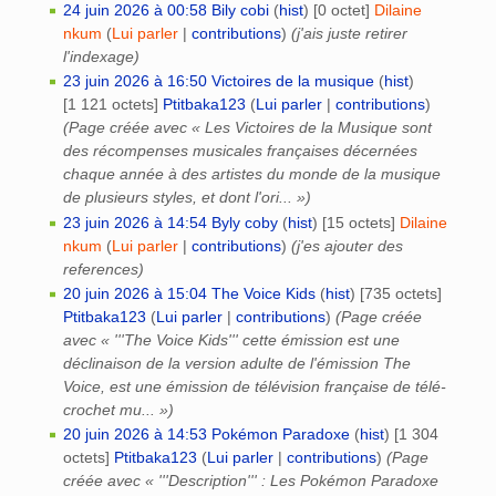
24 juin 2026 à 00:58
‎
Bily cobi
(
hist
)
‎
[0 octet]
‎
Dilaine
nkum
(
Lui parler
|
contributions
)
(j'ais juste retirer
l'indexage)
23 juin 2026 à 16:50
‎
Victoires de la musique
(
hist
)
[1 121 octets]
‎
Ptitbaka123
(
Lui parler
|
contributions
)
(Page créée avec « Les Victoires de la Musique sont
des récompenses musicales françaises décernées
chaque année à des artistes du monde de la musique
de plusieurs styles, et dont l'ori... »)
23 juin 2026 à 14:54
‎
Byly coby
(
hist
)
‎
[15 octets]
‎
Dilaine
nkum
(
Lui parler
|
contributions
)
(j'es ajouter des
references)
20 juin 2026 à 15:04
‎
The Voice Kids
(
hist
)
‎
[735 octets]
Ptitbaka123
(
Lui parler
|
contributions
)
(Page créée
avec « '''The Voice Kids''' cette émission est une
déclinaison de la version adulte de l'émission The
Voice, est une émission de télévision française de télé-
crochet mu... »)
20 juin 2026 à 14:53
‎
Pokémon Paradoxe
(
hist
)
‎
[1 304
octets]
‎
Ptitbaka123
(
Lui parler
|
contributions
)
(Page
créée avec « '''Description''' : Les Pokémon Paradoxe