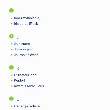
I
Iara (mythologie)
Iris de LoliRock
J
Jojo sucre
Jormungand
Journal télévisé
K
Utilisateur:Kari
Kepler!
Kwamis Miraculous
L
L'energie solaire