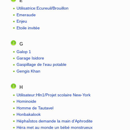
E
Utilisatrice:Ecureuil/Brouillon
Emeraude
Enjeu
Etoile invitée
G
Galop 1
Garage Isidore
Gaspillage de l'eau potable
Gengis Khan
H
Utilisateur:Hln1/Projet scolaire New-York
Hominoide
Homme de Tautavel
Honbakalook
HéphaÏstos demande la main d'Aphrodite
Héra met au monde un bébé monstrueux