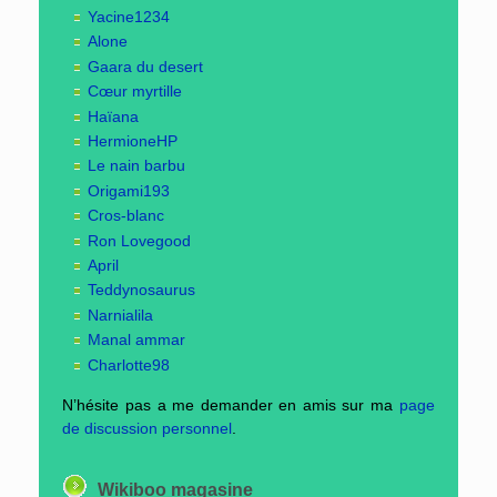
Yacine1234
Alone
Gaara du desert
Cœur myrtille
Haïana
HermioneHP
Le nain barbu
Origami193
Cros-blanc
Ron Lovegood
April
Teddynosaurus
Narnialila
Manal ammar
Charlotte98
N’hésite pas a me demander en amis sur ma
page
de discussion personnel
.
Wikiboo magasine