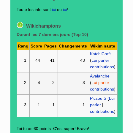
Toute les info sont
ici
ou
ici
!
Wikichampions
Durant les 7 derniers jours (Top 10)
Rang
Score
Pages
Changements
Wikiminaute
KatchiCraft
1
44
41
43
(
Lui parler
|
contributions
)
Avalanche
2
4
2
3
(
Lui parler
|
contributions
)
Picsou S
(
Lui
3
1
1
1
parler
|
contributions
)
Toi tu as 60 points. C'est super! Bravo!