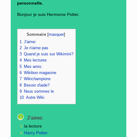
personnelle.
Bonjour je suis Hermione Potter.
Sommaire
[
masquer
]
1
J'aime:
2
Je n'aime pas
3
Quand je suis sur Wikimini?
4
Mes lectures
5
Mes amis:
6
Wikiboo magasine
7
Wikichampions
8
Besoin d'aide?
9
Nous sommes le
10
Autre Wiki
J'aime:
la lecture
Harry Potter