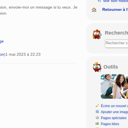
Voir son histo
sion, envoie-moi un message si tu veux. Je
Retourner à l
sion.
Recherch
age
ion
)
1 mai 2023 à 22:23
Outils
Écrire un nouvel a
Ajouter une imag
Pages spéciales
Pages liées