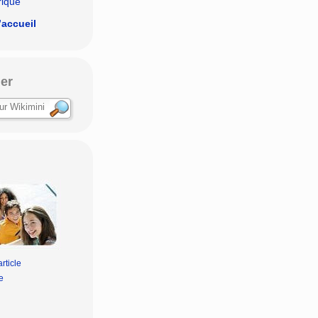
rique
’accueil
er
rticle
e