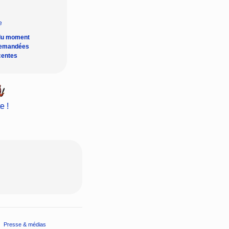
du moment
demandées
centes
e !
Presse & médias