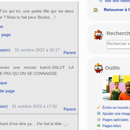
Voir son histo
Retourner à l
T'es qui toi, une petite fille qui vie dans
 ? Mais tu fait peur Booba... !
ue
Recherch
e page
ssion
)
31 octobre 2022 à 16:17
Parent
Outils
neries une minute katchi.SALUT LA
E PAS QU ON SE CONNAISSE.
rique
tte page
sion
)
31 octobre 2022 à 17:02
Écrire un nouvel a
Parent
Ajouter une imag
Pages spéciales
ant d'me dire ça... J'te fait la tête -_-
Pages liées