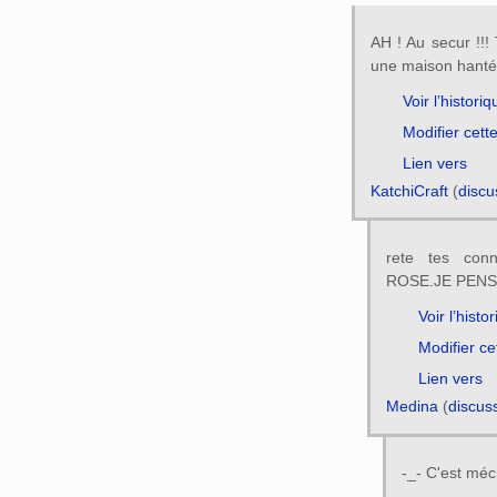
AH ! Au secur !!! 
une maison hantée
Voir l’historiq
Modifier cett
Lien vers
KatchiCraft
(
discu
rete tes con
ROSE.JE PENS
Voir l’histo
Modifier ce
Lien vers
Medina
(
discus
-_- C'est méch