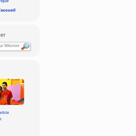
rique
’accueil
er
rticle
e