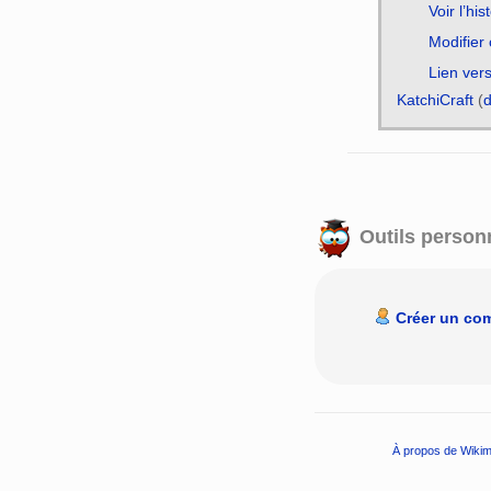
Voir l’his
Modifier
Lien ver
KatchiCraft
(
d
Outils person
Créer un co
À propos de Wikim