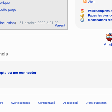
Atom
torique
 cette page
Wikichampions 
Pages les plus 
s
Modifications ré
iscussion
)
31 octobre 2022 à 21:20
Parent
Alert
nels
mpte ou me connecter
ini
Avertissements
Confidentialité
Accessibilité
Droits d'utilisation