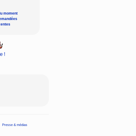
du moment
demandées
centes
e !
Presse & médias