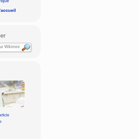
rique
’accueil
er
rticle
e