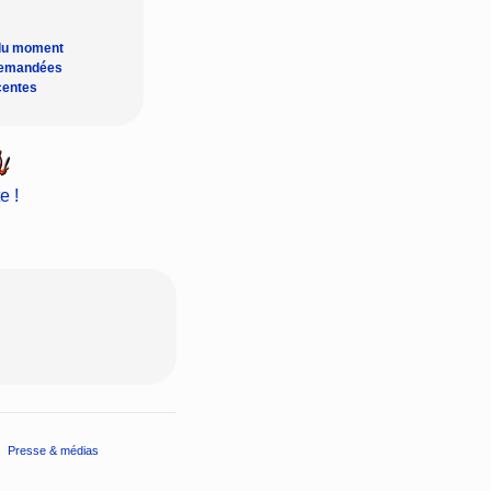
du moment
demandées
centes
e !
Presse & médias