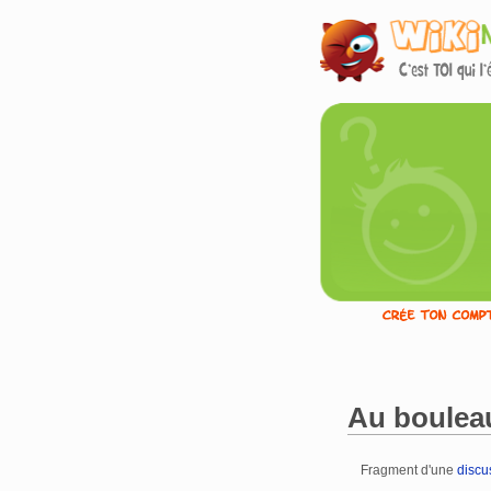
Au bouleau
Fragment d'une
discu
Aller à :
navigation
,