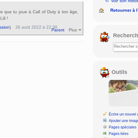
Voir son histo
Retourner à l
e que tu joue à Call of Duty à ton âge,
ili !
ssion
)
26 août 2022 à 22:30
Parent
Plus
Recherch
Outils
Écrire un nouvel a
Ajouter une imag
Pages spéciales
Pages liées