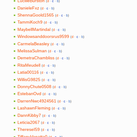
LucilleBurston
(
d
·
c
·
b
)
DanieleFxz
(
d
·
c
·
b
)
ShennaGoold1565
(
d
·
c
·
b
)
TammiKoch9
(
d
·
c
·
b
)
MaybellMartindal
(
d
·
c
·
b
)
Windowsanddoorsrus9599‎‎
(
d
·
c
·
b
)
CarmelaBeasley
(
d
·
c
·
b
)
MelissaSulman
(
d
·
c
·
b
)
DemetraChambliss
(
d
·
c
·
b
)
RitaMeudell
(
d
·
c
·
b
)
Latia00116
(
d
·
c
·
b
)
WillisG9825
(
d
·
c
·
b
)
DonnyChute0508
(
d
·
c
·
b
)
EstebanOvd
(
d
·
c
·
b
)
DarrenNwc4924561
(
d
·
c
·
b
)
LashawnFleming
(
d
·
c
·
b
)
DannKibby7
(
d
·
c
·
b
)
Leticia2067
(
d
·
c
·
b
)
ThereseI59
(
d
·
c
·
b
)
TiffanyVanatta0
(
d
·
c
·
b
)