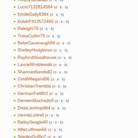
Lucio7132814564
(
d
·
c
·
b
)
EmilieDaily8384
(
d
·
c
·
b
)
EulahF913572465
(
d
·
c
·
b
)
RaleighI79
(
d
·
c
·
b
)
TristaCutler79
(
d
·
c
·
b
)
BebeCavanaugh80
(
d
·
c
·
b
)
ShelleyHodgkinso
(
d
·
c
·
b
)
RayfordWoodhouse
(
d
·
c
·
b
)
LaurieWroblewski
(
d
·
c
·
b
)
ShannanKendall2
(
d
·
c
·
b
)
CindiWiegand06
(
d
·
c
·
b
)
ChristianTrembla
(
d
·
c
·
b
)
GermanFell852
(
d
·
c
·
b
)
DeneenMachado9‎
(
d
·
c
·
b
)
DixieLienhop084
(
d
·
c
·
b
)
JannieLuttrell
(
d
·
c
·
b
)
BaileySeagle40
(
d
·
c
·
b
)
AlfieLuffman66
(
d
·
c
·
b
)
StanleyGriffin7
(
d
·
c
·
b
)