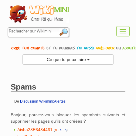
Toggl
navig
Ce que tu peux faire
Spams
De
Discussion Wikimini:Alertes
Aller à :
navigation
,
rechercher
Bonjour, pouvez-vous bloquer les spambots suivants et
supprimer les pages qu'ils ont créées ?
Aisha28E6434461
(
d
·
c
·
b
)