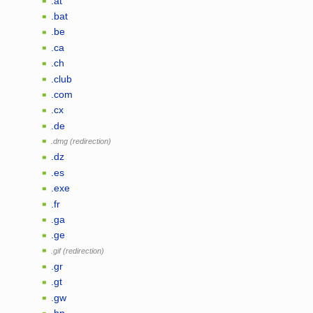
.at
.bat
.be
.ca
.ch
.club
.com
.cx
.de
.dmg
.dz
.es
.exe
.fr
.ga
.ge
.gif
.gr
.gt
.gw