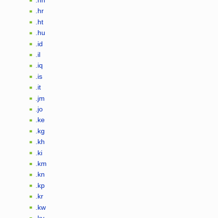
.hn
.hr
.ht
.hu
.id
.il
.iq
.is
.it
.jm
.jo
.ke
.kg
.kh
.ki
.km
.kn
.kp
.kr
.kw
.ky