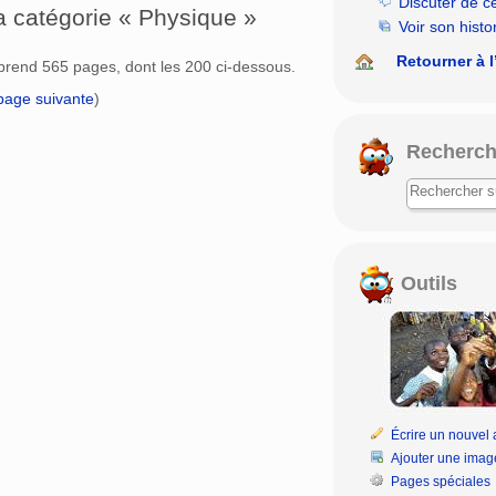
Discuter de c
a catégorie « Physique »
Voir son histo
Retourner à l
prend 565 pages, dont les 200 ci-dessous.
page suivante
)
Recherch
Outils
Écrire un nouvel a
Ajouter une imag
Pages spéciales