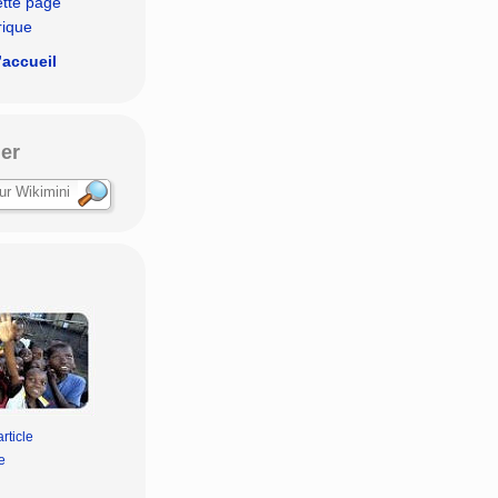
ette page
rique
’accueil
er
rticle
e