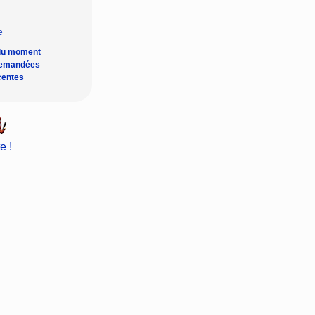
du moment
demandées
centes
e !