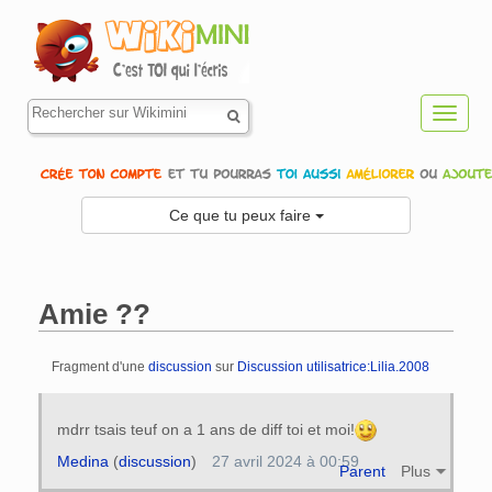
Toggl
navig
Ce que tu peux faire
Amie ??
Fragment d'une
discussion
sur
Discussion utilisatrice:Lilia.2008
Aller à :
navigation
,
rechercher
mdrr tsais teuf on a 1 ans de diff toi et moi!
Medina
(
discussion
)
27 avril 2024 à 00:59
Parent
Plus