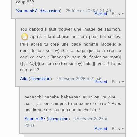
coup !!??
Saumon67
(
discussion
)
25 février 2026 à 21:40
Parent
Plus
Tou dabord il faut trouver une image de saumon.
Après il faut choisir un nom pour ton smiley.
Puis après tu crée une page nommé Modèle:(le
nom de ton smiley) Sur la page que tu a crée tu
copi ce code :[[Image:(le nom du fichier saumon)|
{{{1|20}}}|(le nom de ton smiley)|link=]]. Voila ! Tu as
compris ?
Aïla
(
discussion
)
25 février 2026 à 21:46
Parent
Plus
bebabobi bebebe babaabah euuh on va dire ...
nan , jai rien compris tu peux me le faire ? Avec
une image de saumon que tu choisira !
Saumon67
(
discussion
)
25 février 2026 à
22:16
Parent
Plus