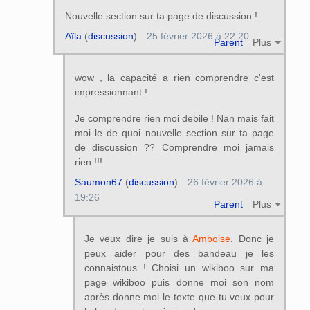
Nouvelle section sur ta page de discussion !
Aïla
(
discussion
)
25 février 2026 à 22:20
Parent
Plus
wow , la capacité a rien comprendre c'est
impressionnant !
Je comprendre rien moi debile ! Nan mais fait
moi le de quoi nouvelle section sur ta page
de discussion ?? Comprendre moi jamais
rien !!!
Saumon67
(
discussion
)
26 février 2026 à
19:26
Parent
Plus
Je veux dire je suis à
Amboise
. Donc je
peux aider pour des bandeau je les
connaistous ! Choisi un wikiboo sur ma
page wikiboo puis donne moi son nom
après donne moi le texte que tu veux pour