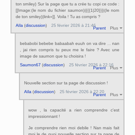
ton smiley) Sur la page que tu a crée tu copi ce code :
[[Image:(le nom du fichier saumon)|{{{1|20}}}|(le nom
de ton smiley)|link=]]. Voila ! Tu as compris ?
Aïla
(
discussion
)
25 février 2026 à 21:46
Parent
Plus
bebabobi bebebe babaabah euuh on va dire ... nan
, jai rien compris tu peux me le faire ? Avec une
image de saumon que tu choisira !
Saumon67
(
discussion
)
25 février 2026 à 22:16
Parent
Plus
Nouvelle section sur ta page de discussion !
Aïla
(
discussion
)
25 février 2026 à 22:20
Parent
Plus
wow , la capacité a rien comprendre c'est
impressionnant !
Je comprendre rien moi debile ! Nan mais fait
moi le de quoi nouvelle section sur ta page de