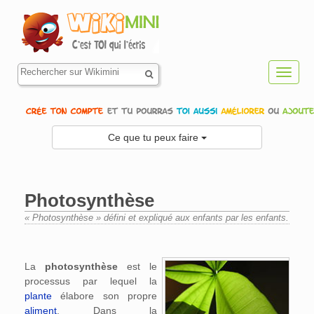
Toggl
navig
Ce que tu peux faire
Photosynthèse
« Photosynthèse » défini et expliqué aux enfants par les enfants.
Aller à :
navigation
,
rechercher
La
photosynthèse
est le
processus par lequel la
plante
élabore son propre
aliment
. Dans la