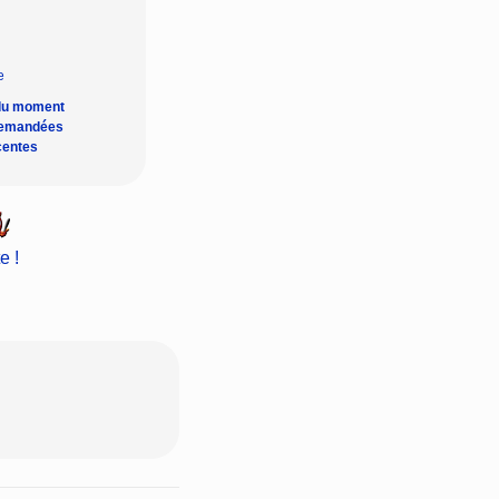
du moment
demandées
centes
e !