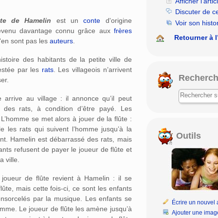
Afficher l’artic
rechercher
Discuter de c
te de Hamelin
est un
conte
d'origine
Voir son histo
 devenu davantage connu grâce aux
frères
Retourner à l
n'en sont pas les
auteurs
.
istoire des habitants de la petite ville de
festée par les
rats
. Les villageois n’arrivent
Recherch
er.
rrive au village : il annonce qu’il peut
e des rats, à condition d’être payé. Les
. L’homme se met alors à jouer de la flûte :
e les rats qui suivent l’homme jusqu’à la
Outils
ient. Hamelin est débarrassé des rats, mais
ants refusent de payer le joueur de flûte et
 ville.
 joueur de flûte revient à Hamelin : il se
lûte, mais cette fois-ci, ce sont les enfants
 ensorcelés par la musique. Les enfants se
Écrire un nouvel a
homme. Le joueur de flûte les amène jusqu’à
Ajouter une imag