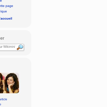
le
ette page
rique
’accueil
er
rticle
e