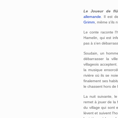
Aller à :
navigation
,
Le Joueur de flû
allemande
. Il est
Grimm
, même s'ils 
Le conte raconte l'h
Hamelin, qui est in
pas à s’en débarrass
Soudain, un homme a
débarrasser la vill
villageois acceptent
la musique ensorcèl
rivière où ils se no
finalement ses habit
le chassent hors de la
La nuit suivante, le
remet à jouer de la f
du village qui sont
lèvent et suivent l’