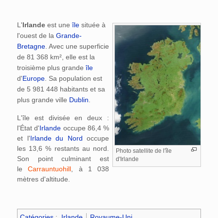
L'
Irlande
est une
île
située à
l'ouest de la
Grande-
Bretagne
. Avec une superficie
de 81 368 km², elle est la
troisième plus grande
île
d'
Europe
. Sa population est
de 5 981 448 habitants et sa
plus grande ville
Dublin
.
L'île est divisée en deux :
l'État d'
Irlande
occupe 86,4 %
et l'
Irlande du Nord
occupe
les 13,6 % restants au nord.
Photo satellite de l'île
Son point culminant est
d'Irlande
le
Carrauntuohill
, à 1 038
mètres d'altitude.
Catégories
:
Irlande
Royaume-Uni