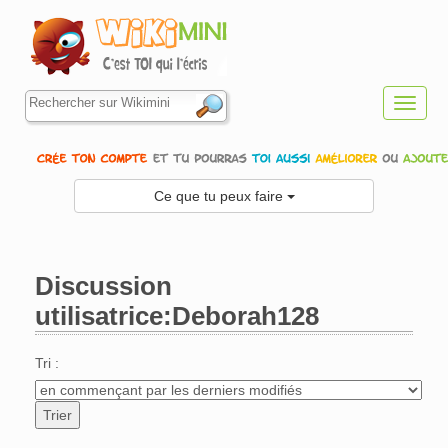
Toggl
navig
Ce que tu peux faire
Discussion
utilisatrice:Deborah128
Aller à :
navigation
,
rechercher
Tri :