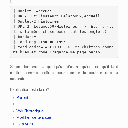
{{
| Onglet-1=
Accueil
| URL-1=Utilisateur: Lelanou59/
Accueil
| Onglet-2=
Histoires
| URL-2= Lelanou59/
Histoires
 -->  Etc... (tu 
fais la même chose pour tout les onglets)

| bordure=

| fond onglets= 
#FF1493
| fond cadre=
 #FF1493
 --> Ces chiffres donne
Sinon demande a quelqu'un d'autre qu'est ce qu'il faut
mettre comme chiffres pour donner la couleur que tu
souhaite.
Explication est claire?
Parent
Voir l’historique
Modifier cette page
Lien vers