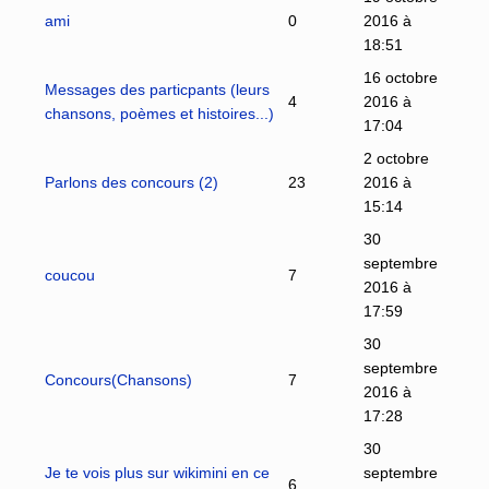
ami
0
2016 à
18:51
16 octobre
Messages des particpants (leurs
4
2016 à
chansons, poèmes et histoires...)
17:04
2 octobre
Parlons des concours (2)
23
2016 à
15:14
30
septembre
coucou
7
2016 à
17:59
30
septembre
Concours(Chansons)
7
2016 à
17:28
30
Je te vois plus sur wikimini en ce
septembre
6