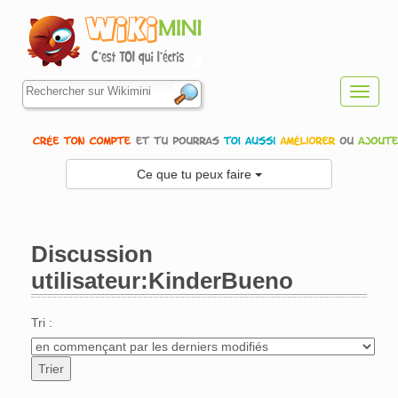
Toggl
navig
Ce que tu peux faire
Discussion
utilisateur:KinderBueno
Aller à :
navigation
,
rechercher
Tri :