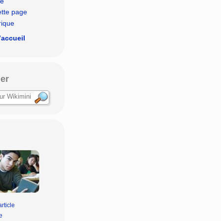
le
ette page
rique
’accueil
er
rticle
e