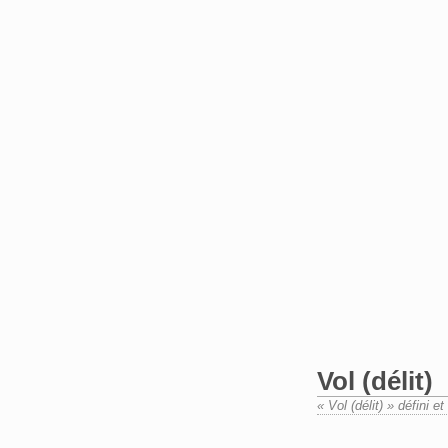
Vol (délit)
« Vol (délit) » défini 
Aller à :
navigation
,