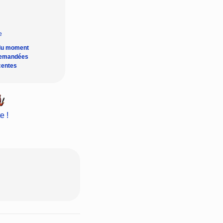
du moment
demandées
centes
e !