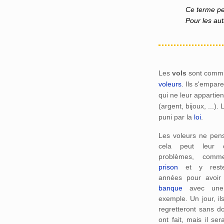
Ce terme peu
Pour les autr
Les
vols
sont commi
voleurs
. Ils s'empar
qui ne leur appartie
(argent, bijoux, ...). 
puni par la
loi
.
Les voleurs ne pen
cela peut leur 
problèmes, comm
prison
et y rester
années pour avoi
banque
avec u
exemple. Un jour, il
regretteront sans do
ont fait, mais il sera