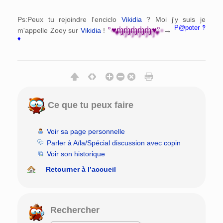
Ps:Peux tu rejoindre l'enciclo
Vikidia
? Moi j'y suis je
P@poter ‽
°♥ɱ̍ɱ̍ɱ̍ɱ̍ɱ̍♥°
→
m'appelle Zoey sur
Vikidia
!
♦
Ce que tu peux faire
Voir sa page personnelle
Parler à Aïla/Spécial discussion avec copin
Voir son historique
Retourner à l’accueil
Rechercher