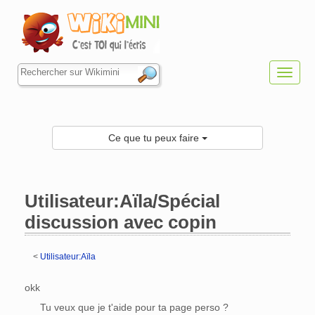
Toggl
navig
Ce que tu peux faire
Utilisateur:Aïla/Spécial
discussion avec copin
<
Utilisateur:Aïla
Aller à :
navigation
,
rechercher
okk
Tu veux que je t'aide pour ta page perso ?