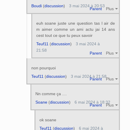
Boudi
(
discussion
)
3 mai 2024 à 20:53
Parent
Plus
euh soane juste une question tas l air de
m aimer comme un ami actu jai 14 ans
cest tout ce que tu peux savoir
Teuf11
(
discussion
)
3 mai 2024 à
21:58
Parent
Plus
non pourquoi
Teuf11
(
discussion
)
3 mai 2024 à 21:58
Parent
Plus
Nn comme ça ....
Soane
(
discussion
)
6 mai 2024 à 18:32
Parent
Plus
ok soane
Teuf11
(
discussion
)
6 mai 2024 à