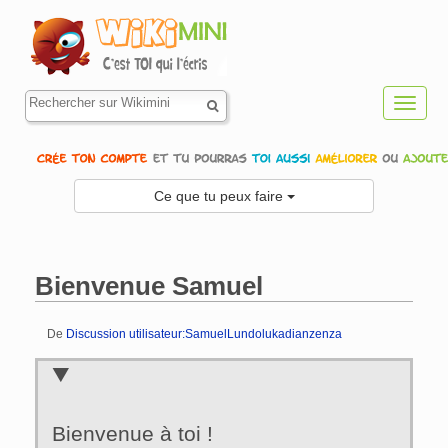
Toggl
navig
Ce que tu peux faire
Bienvenue Samuel
De
Discussion utilisateur:SamuelLundolukadianzenza
Aller à :
navigation
,
rechercher
Bienvenue à toi !