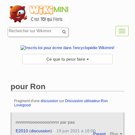
Toggl
navig
Ce que tu peux faire
pour Ron
Fragment d'une
discussion
sur
Discussion utilisateur:Ron
Lovegood
Aller à :
navigation
,
rechercher
nnnnnnoooooooonnnn par pas
E2010
(
discussion
)
19 juin 2021 à 18:00
Parent
Plus