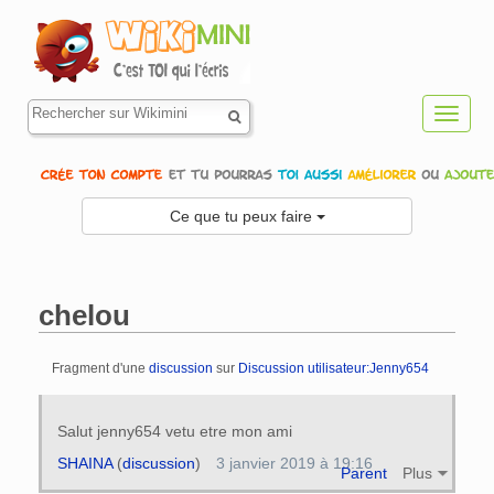
Toggl
navig
Ce que tu peux faire
chelou
Fragment d'une
discussion
sur
Discussion utilisateur:Jenny654
Aller à :
navigation
,
rechercher
Salut jenny654 vetu etre mon ami
SHAINA
(
discussion
)
3 janvier 2019 à 19:16
Parent
Plus