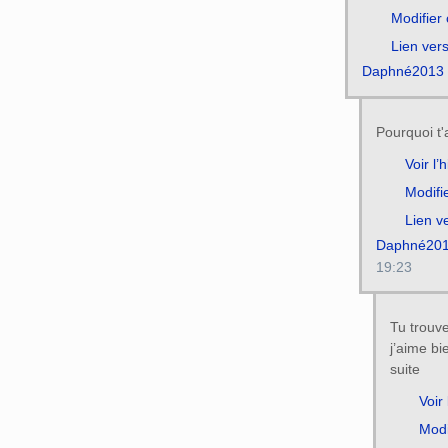
Modifier
Lien ver
Daphné2013
Pourquoi t
Voir l’
Modifi
Lien v
Daphné20
19:23
Tu trouv
j’aime bi
suite
Voir 
Modi