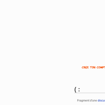
( :
Fragment d'une
discu
Aller à :
navigation
,