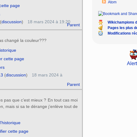
Atom
 cette page
s
(
discussion
)
18 mars 2024 à 19:20
Wikichampions 
Parent
Pages les plus 
Modifications ré
'as changé la couleur???
historique
er cette page
Alert
ers
13
(
discussion
)
18 mars 2024 à
Parent
es pas que c’est mieux ? En tout cas moi
en, mais si sa te dérange j’enlève tout de
l’historique
fier cette page