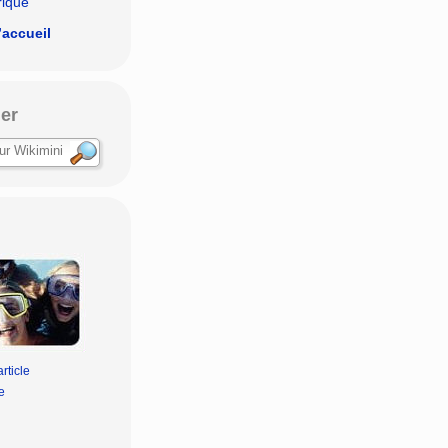
rique
’accueil
er
rticle
e