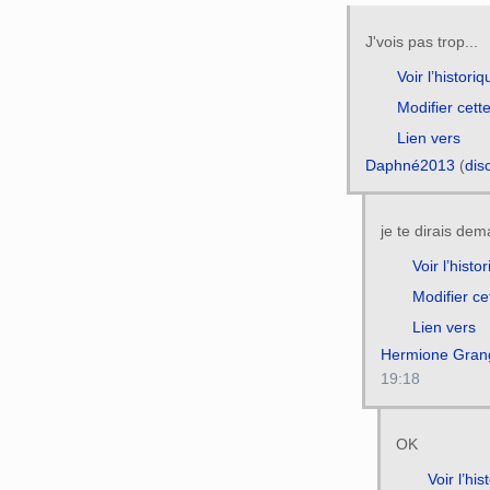
J'vois pas trop...
Voir l’historiq
Modifier cett
Lien vers
Daphné2013
(
dis
je te dirais dem
Voir l’histo
Modifier ce
Lien vers
Hermione Gran
19:18
OK
Voir l’his