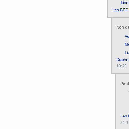
Lien
Les BFF
Non c'
Vo
Mo
Li
Daphn
19:29
Pardo
Les
21:1