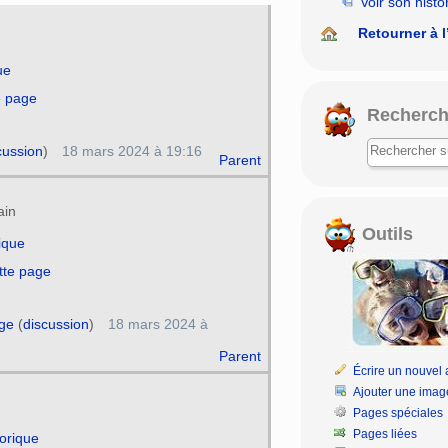
Voir son histo
Retourner à l
ue
e page
Recherch
cussion
)
18 mars 2024 à 19:16
Parent
ain
Outils
rique
tte page
ge
(
discussion
)
18 mars 2024 à
Parent
Écrire un nouvel a
Ajouter une imag
Pages spéciales
Pages liées
torique