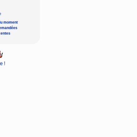
du moment
demandées
centes
e !