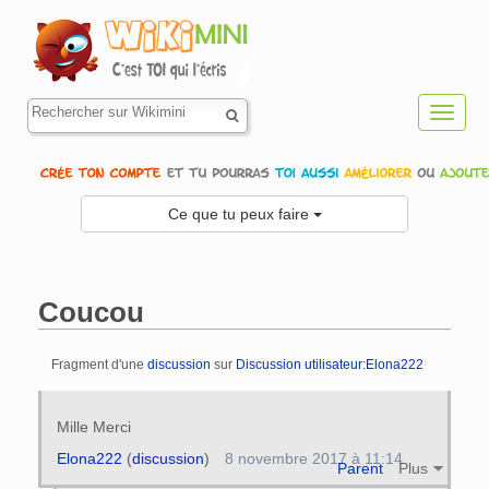
Toggl
navig
Ce que tu peux faire
Coucou
Fragment d'une
discussion
sur
Discussion utilisateur:Elona222
Aller à :
navigation
,
rechercher
Mille Merci
Elona222
(
discussion
)
8 novembre 2017 à 11:14
Parent
Plus