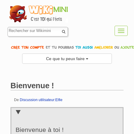
Toggl
navig
Ce que tu peux faire
Bienvenue !
De
Discussion utilisateur:Elfie
Aller à :
navigation
,
rechercher
Bienvenue à toi !