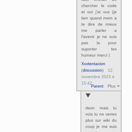
chercher le code
et oui j'ai vus (je
tien quand mem a
te dire de mieux
me parler a
l'avenir je ne suis
pas la pour
suporter tes
humeur merci )
Xxxtentacion
(
discussion
)
12
novembre 2023 à
15:42
Parent
Plus
desn mais tu
vois tu ne venes
plus sur wiki du
coup je me suis