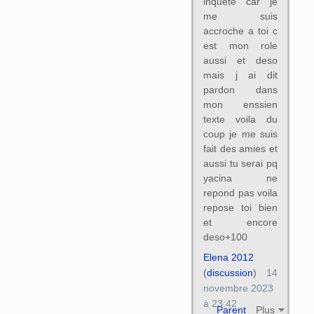
inquete car je
me suis
accroche a toi c
est mon role
aussi et deso
mais j ai dit
pardon dans
mon enssien
texte voila du
coup je me suis
fait des amies et
aussi tu serai pq
yacina ne
repond pas voila
repose toi bien
et encore
deso+100
Elena 2012
(
discussion
)
14
novembre 2023
à 23:42
Parent
Plus