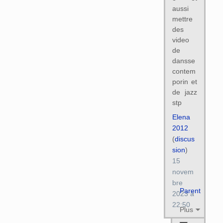
aussi
mettre
des
video
de
dansse
contem
porin et
de jazz
stp
Elena
2012
(
discus
sion
)
15
novem
bre
Parent
2023 à
22:50
Plus