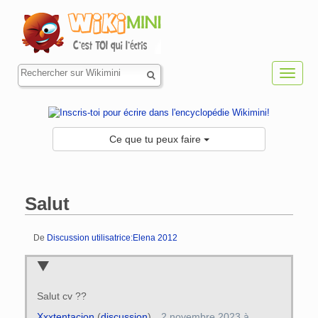
Toggl
navig
Ce que tu peux faire
Salut
De
Discussion utilisatrice:Elena 2012
Aller à :
navigation
,
rechercher
Salut cv ??
Xxxtentacion
(
discussion
)
2 novembre 2023 à