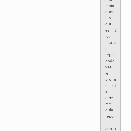
mais
queq
uin
qui
es t
fort
merci
e
repp
onde
vite
le
premi
er et
le
deie
me
quie
repo
n
seron