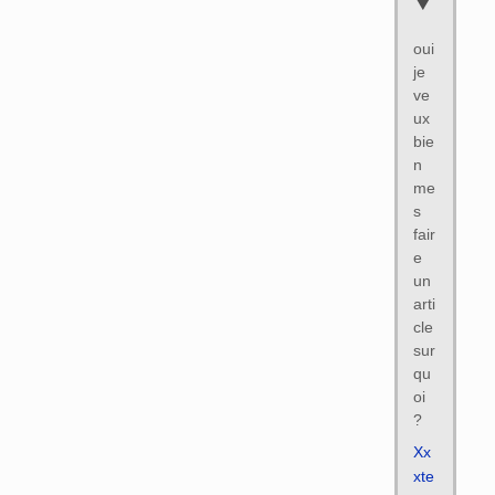
oui
je
ve
ux
bie
n
me
s
fair
e
un
arti
cle
sur
qu
oi
?
Xx
xte