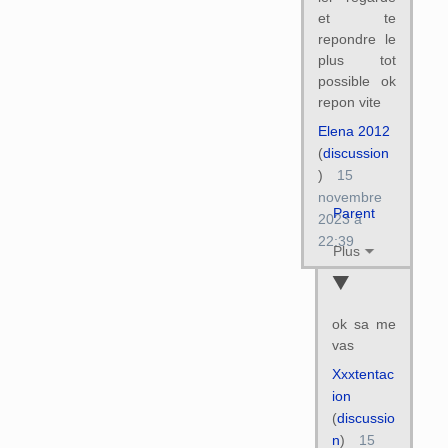
et te
repondre le
plus tot
possible ok
repon vite
Elena 2012
(
discussion
)
15
novembre
Parent
2023 à
22:39
Plus
ok sa me
vas
Xxxtentac
ion
(
discussio
n
)
15