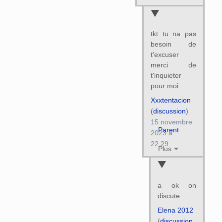
tkt tu na pas
besoin de
t'excuser
merci de
t'inquieter
pour moi
Xxxtentacion
(
discussion
)
15 novembre
Parent
2023 à
22:29
Plus
a ok on
discute
Elena 2012
(
discussion