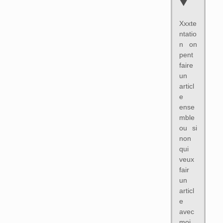
Xxxte
ntatio
n on
pent
faire
un
articl
e
ense
mble
ou si
non
qui
veux
fair
un
articl
e
avec
moi