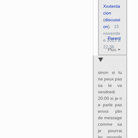
Xxxtenta
cion
(
discussi
on
)
15
novembr
Parent
e 2023 à
22:36
Plus
sinon si tu
ne peux pas
sa te va
vendredi
20:00 si je n
e parle pas
envoi plin
de message
comme sa
je pourrai
ler regarde