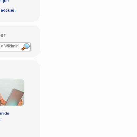
rique
’accueil
er
rticle
e