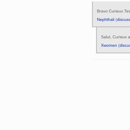
Bravo Curieux.Tes
Nephthali
(
discus
Salut, Curieux a 
Xwomen
(
discu