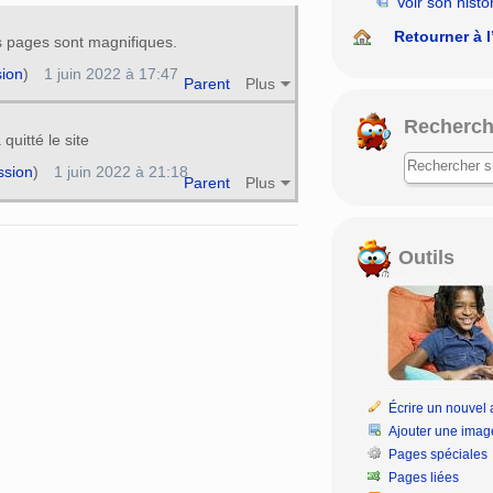
Voir son histo
Retourner à l
 pages sont magnifiques.
sion
)
1 juin 2022 à 17:47
Parent
Plus
Recherch
quitté le site
ssion
)
1 juin 2022 à 21:18
Parent
Plus
Outils
Écrire un nouvel a
Ajouter une imag
Pages spéciales
Pages liées