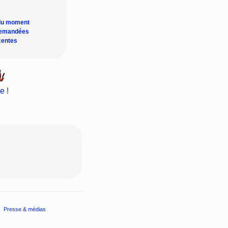
du moment
demandées
centes
e !
Presse & médias