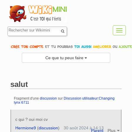
Toggl
navig
Ce que tu peux faire
salut
Fragment d'une
discussion
sur
Discussion utilisateur:Changing
lynx 6711
Aller à :
navigation
,
rechercher
c qui ? oui moi cv
Hermione9
(
discussion
)
30 août 2024 à 14:13
Parent
Plus