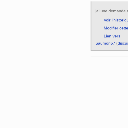
jai une demande a
Voir l’historiq
Modifier cett
Lien vers
Saumon67
(
discu