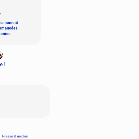
du moment
demandées
centes
e !
Presse & médias