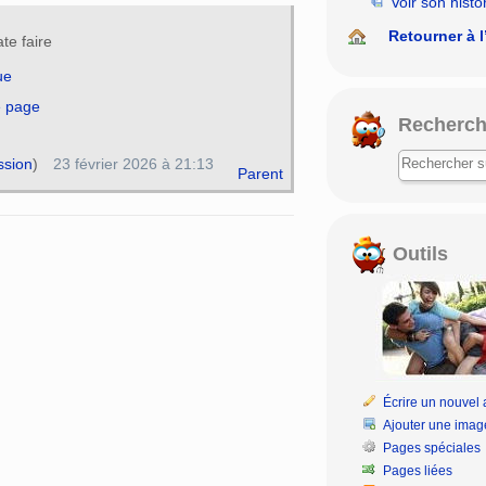
Voir son histo
Retourner à l
te faire
ue
e page
Recherch
ssion
)
23 février 2026 à 21:13
Parent
Outils
Écrire un nouvel a
Ajouter une imag
Pages spéciales
Pages liées