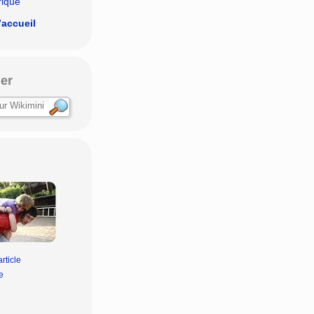
rique
’accueil
er
rticle
e