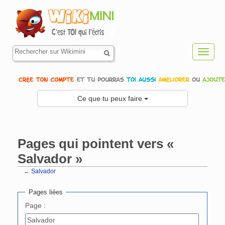
Toggl
navig
Ce que tu peux faire
Pages qui pointent vers «
Salvador »
←
Salvador
Aller à :
navigation
,
rechercher
Pages liées
Page :