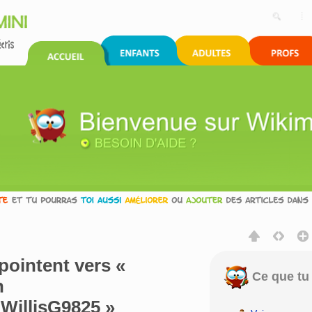
pointent vers «
Ce que tu 
n
:WillisG9825 »