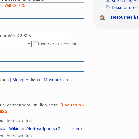
Voir sa page 
eur:WillisG9825
Discuter de c
rechercher
Retourner à l
Inverser la sélection
sions |
Masquer
liens |
Masquer
les
us contiennent un lien vers
Discussion
9825
:
s | 50 suivantes.
ion Wikimini:Alertes/Spams (2)
‎
(
← liens
)
s | 50 suivantes.