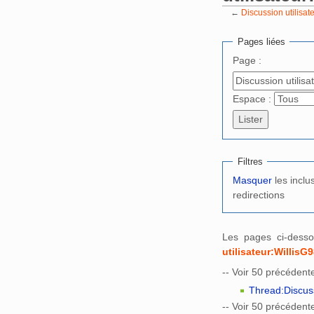
←
Discussion utilisat
Aller à :
navigation
,
Pages liées
Page :
Espace :
Filtres
Masquer
les inclu
redirections
Les pages ci-desso
utilisateur:WillisG
-- Voir 50 précédente
Thread:Discuss
-- Voir 50 précédente