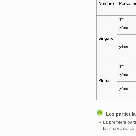
Nombre
Personn
er
1
ème
2
Singulier
ème
3
er
1
ème
2
Pluriel
ème
3
Les particula
La première part
leur polyvalence.