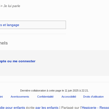
> Je lui parle
s et langage
nels
mpte ou me connecter
Dernière collaboration à cette page le 11 juin 2025 à 22:21.
ini
Avertissements
Confidentialité
Accessibilité
Droits d'utilisation
die pour enfants
écrite
par les enfants
| Partagé sur l’
Hepicerie - Ress