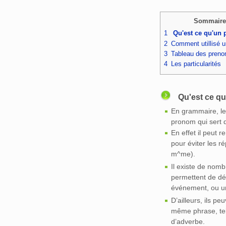
Sommaire
1
Qu'est ce qu'un
2
Comment utillisé 
3
Tableau des preno
4
Les particularités
Qu'est ce q
En grammaire, le
pronom qui sert d
En effet il peut
pour éviter les r
m^me).
Il existe de nom
permettent de dé
événement, ou u
D’ailleurs, ils p
même phrase, tel
d’adverbe.