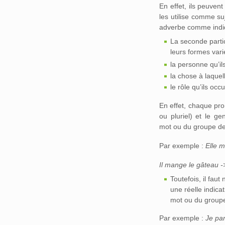
En effet, ils peuven
les utilise comme
adverbe comme indiq
La seconde parti
leurs formes vari
la personne qu’i
la chose à laquell
le rôle qu’ils oc
En effet, chaque pro
ou pluriel) et le g
mot ou du groupe de
Par exemple :
Elle m
Il mange le gâteau -
Toutefois, il fau
une réelle indica
mot ou du groupe 
Par exemple :
Je par