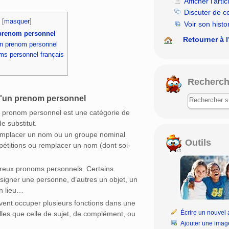
Afficher l’artic
Discuter de c
[
masquer
]
Voir son histo
 prenom personnel
Retourner à l
un prenom personnel
ms personnel français
Recherch
u'un prenom personnel
 pronom personnel est une catégorie de
e substitut.
 remplacer un nom ou un groupe nominal
Outils
épétitions ou remplacer un nom (dont soi-
breux pronoms personnels. Certains
signer une personne, d’autres un objet, un
n lieu…
euvent occuper plusieurs fonctions dans une
Écrire un nouvel a
les que celle de sujet, de complément, ou
Ajouter une imag