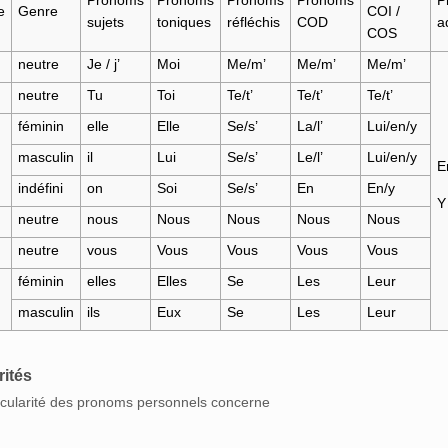
Pronoms
Pronoms
Pronoms
Pronoms
P
e
Genre
COI /
sujets
toniques
réfléchis
COD
a
COS
neutre
Je / j’
Moi
Me/m’
Me/m’
Me/m’
neutre
Tu
Toi
Te/t’
Te/t’
Te/t’
féminin
elle
Elle
Se/s’
La/l’
Lui/en/y
masculin
il
Lui
Se/s’
Le/l’
Lui/en/y
E
indéfini
on
Soi
Se/s’
En
En/y
Y
neutre
nous
Nous
Nous
Nous
Nous
neutre
vous
Vous
Vous
Vous
Vous
féminin
elles
Elles
Se
Les
Leur
masculin
ils
Eux
Se
Les
Leur
rités
icularité des pronoms personnels concerne