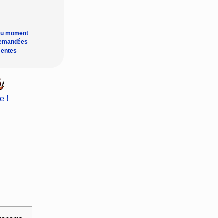
du moment
demandées
centes
e !