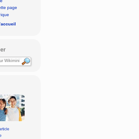
le
ette page
rique
’accueil
er
rticle
e