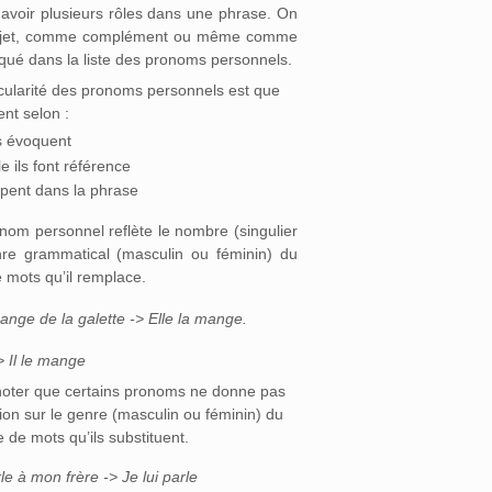
t avoir plusieurs rôles dans une phrase. On
 sujet, comme complément ou même comme
ué dans la liste des pronoms personnels.
cularité des pronoms personnels est que
ent selon :
ls évoquent
e ils font référence
cupent dans la phrase
nom personnel reflète le nombre (singulier
enre grammatical (masculin ou féminin) du
 mots qu’il remplace.
ange de la galette -> Elle la mange.
> Il le mange
t noter que certains pronoms ne donne pas
tion sur le genre (masculin ou féminin) du
de mots qu’ils substituent.
le à mon frère -> Je lui parle