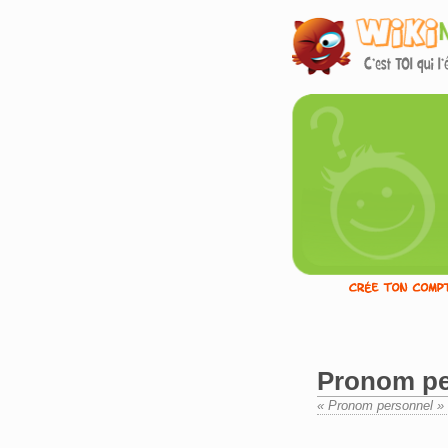
Pronom pe
« Pronom personnel » d
Aller à :
navigation
,