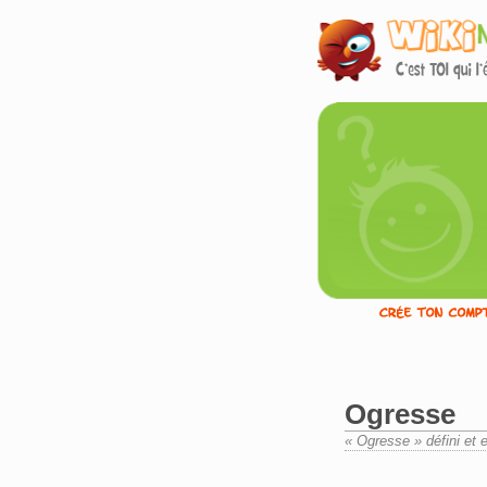
Ogresse
« Ogresse » défini et 
Aller à :
navigation
,