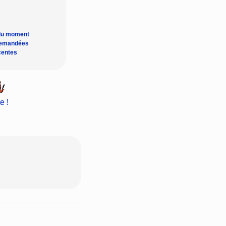
du moment
demandées
centes
e !