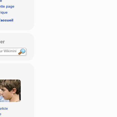
le
ette page
rique
’accueil
er
rticle
e