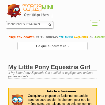
Toggl
navig
Ce que tu peux faire
My Little Pony Equestria Girl
« My Little Pony Equestria Girl » défini et expliqué aux enfants
par les enfants.
Aller à :
navigation
,
rechercher
Article à fusionner
Quelqu’un a proposé de fusionner cet article
avec un autre article. Ils abordent peut-être le
même sujet. Les raisons et les avis concernant