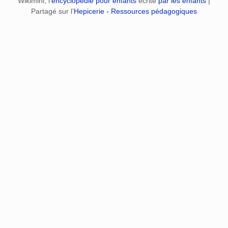
Wikimini, l’
encyclopédie pour enfants
écrite
par les enfants
|
Partagé sur l’
Hepicerie - Ressources pédagogiques