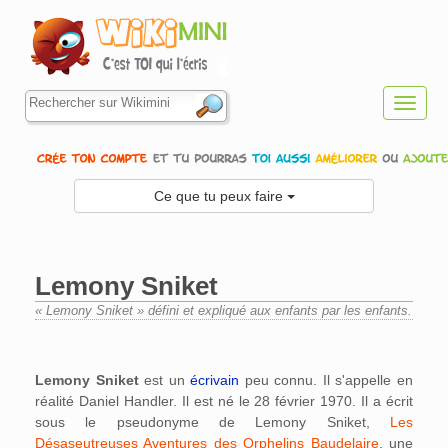
Toggl
navig
Ce que tu peux faire
Lemony Sniket
« Lemony Sniket » défini et expliqué aux enfants par les enfants.
Aller à :
navigation
,
rechercher
Lemony Sniket
est un
écrivain
peu connu. Il s'appelle en
réalité Daniel Handler. Il est né le 28 février 1970. Il a écrit
sous le pseudonyme de Lemony Sniket,
Les
Désaseutreuses Aventures des Orphelins Baudelaire
, une