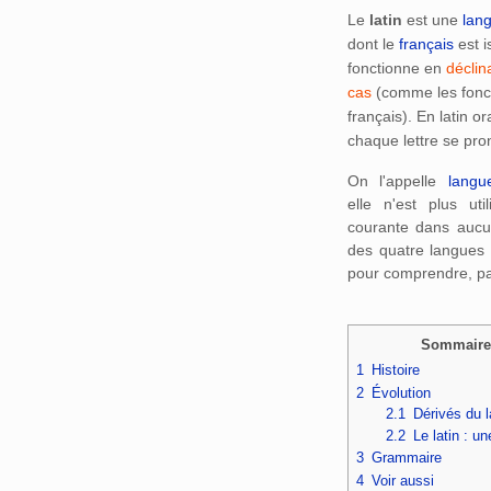
Le
latin
est une
lan
dont le
français
est i
fonctionne en
déclin
cas
(comme les fonc
français). En latin or
chaque lettre se pro
On l'appelle
langu
elle n'est plus u
courante dans auc
des quatre langues o
pour comprendre, par
Sommaire
1
Histoire
2
Évolution
2.1
Dérivés du l
2.2
Le latin : un
3
Grammaire
4
Voir aussi