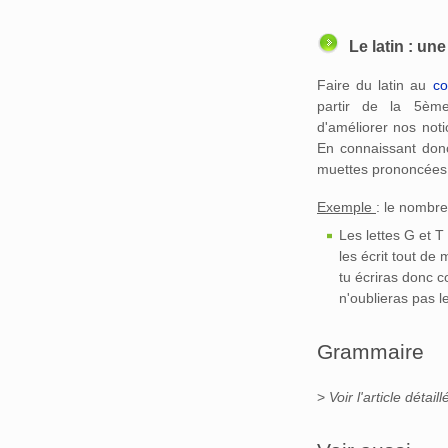
Le latin : un
Faire du latin au
co
partir de la 5è
d'améliorer nos not
En connaissant donc
muettes prononcées s
Exemple
: le nombr
Les lettes G et 
les écrit tout de
tu écriras donc c
n'oublieras pas le
Grammaire
>
Voir l'article détaill