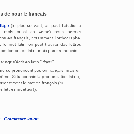
e aide pour le français
llège
(le plus souvent, on peut l'étudier à
me mais aussi en 4ème) nous permet
ions en français, notamment l'orthographe.
 le mot latin, on peut trouver des lettres
eulement en latin, mais pas en français.
e
vingt
s'écrit en latin "
viginti
".
T ne se prononcent pas en français, mais on
 même. Si tu connais la prononciation latine,
orrectement le mot en français (tu
s lettres muettes !).
é :
Grammaire latine