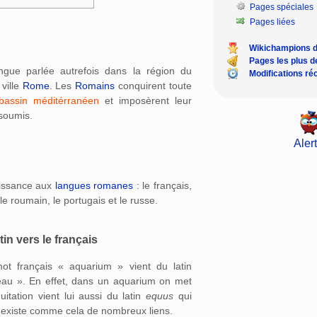
Pages spéciales
Pages liées
Wikichampions 
Pages les plus 
angue parlée autrefois dans la région du
Modifications ré
 ville
Rome
. Les
Romains
conquirent toute
bassin méditérranéen
et imposèrent leur
soumis.
Alert
aissance aux
langues romanes
: le français,
l, le roumain, le portugais et le russe.
tin vers le français
ot français « aquarium » vient du latin
 eau ». En effet, dans un aquarium on met
itation vient lui aussi du latin
equus
qui
 Il existe comme cela de nombreux liens.