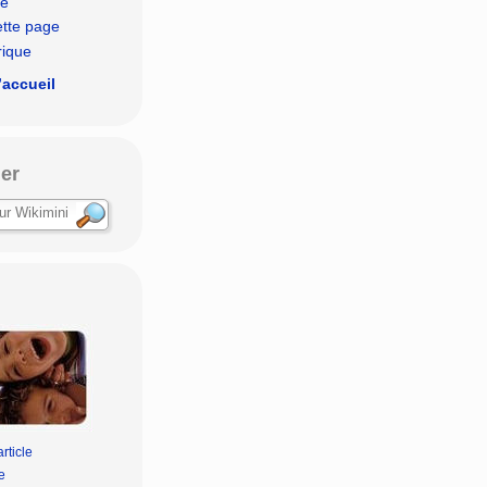
le
ette page
rique
’accueil
er
rticle
e