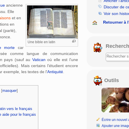
Afficher l’artic
gue
ancienne
Discuter de c
ssu. Elle
Voir son histo
aisons
et en
Retourner à l
tions en
al (parlé),
nonce.
Une bible en latin
Recherch
e morte
car
tilisée comme langue de communication
un pays (sauf au
Vatican
où elle est l'une
fficielles). Mais certains l'étudient encore
 exemple, les textes de l'
Antiquité
.
Outils
[
masquer
]
atin vers le français
e aide pour le français
Écrire un nouvel a
Ajouter une imag