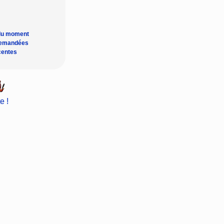
du moment
demandées
centes
e !