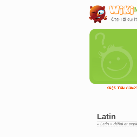
Latin
« Latin » défini et exp
Aller à :
navigation
,