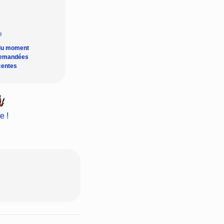
du moment
demandées
centes
e !