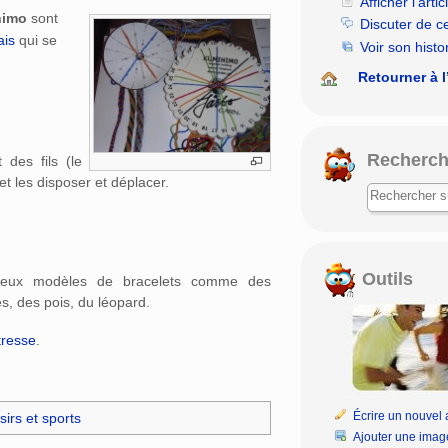
Afficher l’artic
himo
sont
Discuter de c
ais
qui se
Voir son histo
Retourner à l
Recherch
 des fils (le
 et les disposer et déplacer.
Outils
breux modèles de bracelets comme des
s, des pois, du léopard.
tresse
.
Écrire un nouvel a
isirs et sports
Ajouter une imag