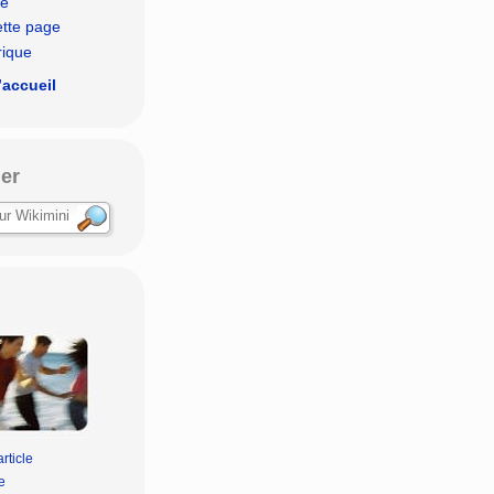
le
ette page
rique
’accueil
er
rticle
e