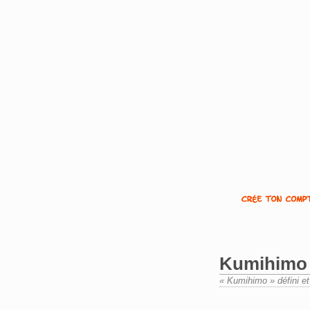
Kumihimo
« Kumihimo » défini et
Aller à :
navigation
,