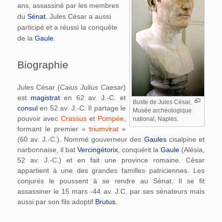
ans, assassiné par les membres
du
Sénat
. Jules César a aussi
participé et a réussi la conquête
de la
Gaule
.
Biographie
Jules César (
Caius Julius Caesar
)
est
magistrat
en 62 av. J.-C. et
Buste de Jules César,
consul
en 52 av. J.-C. Il partage le
Musée archéologique
pouvoir avec
Crassus
et
Pompée
,
national, Naples.
formant le premier «
triumvirat
»
(60 av. J.-C.). Nommé gouverneur des
Gaules
cisalpine et
narbonnaise, il bat
Vercingétorix
, conquérit la
Gaule
(Alésia,
52 av. J.-C.) et en fait une province romaine. César
appartient à une des grandes familles patriciennes. Les
conjurés le poussent à se rendre au Sénat. Il se fit
assassiner le 15 mars -44 av. J.C. par ses sénateurs mais
aussi par son fils adoptif
Brutus
.