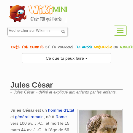
Toggl
navig
Ce que tu peux faire
Jules César
« Jules César » défini et expliqué aux enfants par les enfants.
Aller à :
navigation
,
rechercher
Jules César
est un
homme d'État
et
général
romain
, né à
Rome
vers 100 av. J.-C., et mort le 15
mars 44 av. J.-C., à l'âge de 66