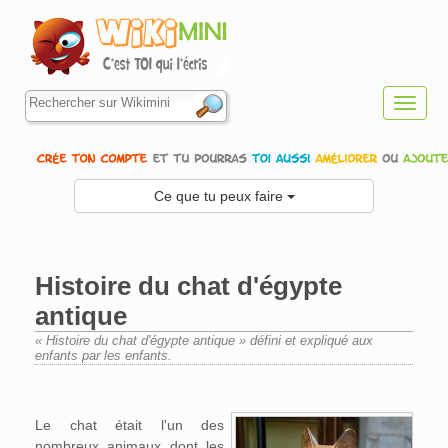
Toggl
navig
Ce que tu peux faire
Histoire du chat d'égypte
antique
« Histoire du chat d'égypte antique » défini et expliqué aux
enfants par les enfants.
Aller à :
navigation
,
rechercher
Le chat était l'un des
nombreux animaux dont les