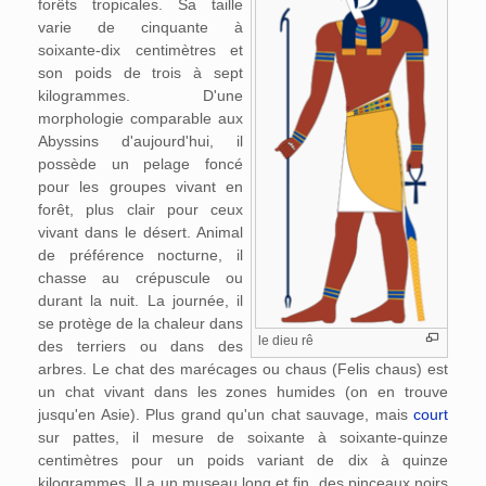
forêts tropicales. Sa taille
varie de cinquante à
soixante-dix centimètres et
son poids de trois à sept
kilogrammes. D'une
morphologie comparable aux
Abyssins d'aujourd'hui, il
possède un pelage foncé
pour les groupes vivant en
forêt, plus clair pour ceux
vivant dans le désert. Animal
de préférence nocturne, il
chasse au crépuscule ou
durant la nuit. La journée, il
se protège de la chaleur dans
le dieu rê
des terriers ou dans des
arbres. Le chat des marécages ou chaus (Felis chaus) est
un chat vivant dans les zones humides (on en trouve
jusqu'en Asie). Plus grand qu'un chat sauvage, mais
court
sur pattes, il mesure de soixante à soixante-quinze
centimètres pour un poids variant de dix à quinze
kilogrammes. Il a un museau long et fin, des pinceaux noirs