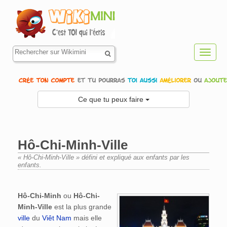
Toggl
navig
Ce que tu peux faire
Hô-Chi-Minh-Ville
« Hô-Chi-Minh-Ville » défini et expliqué aux enfants par les
enfants.
Aller à :
navigation
,
rechercher
Hô-Chi-Minh
ou
Hô-Chi-
Minh-Ville
est la plus grande
ville
du
Viêt Nam
mais elle